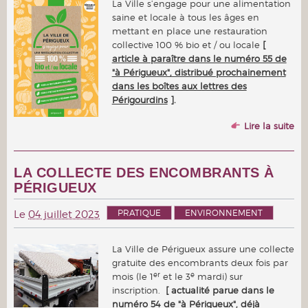
La Ville s’engage pour une alimentation
saine et locale à tous les âges en
mettant en place une restauration
collective 100 % bio et / ou locale
[
article à paraître dans le numéro 55 de
"à Périgueux", distribué prochainement
dans les boîtes aux lettres des
Périgourdins
].
Lire la suite
LA COLLECTE DES ENCOMBRANTS À
PÉRIGUEUX
PRATIQUE
ENVIRONNEMENT
Le
04 juillet 2023
La Ville de Périgueux assure une collecte
gratuite des encombrants deux fois par
er
e
mois (le 1
et le 3
mardi) sur
inscription.
[ actualité parue dans le
numéro 54 de "à Périgueux", déjà