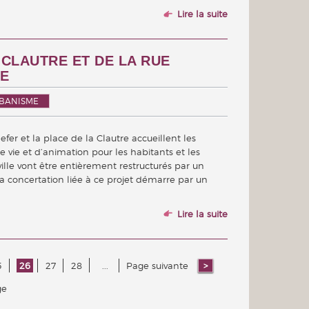
Lire la suite
CLAUTRE ET DE LA RUE
NE
BANISME
fer et la place de la Clautre accueillent les
 vie et d’animation pour les habitants et les
-ville vont être entièrement restructurés par un
 concertation liée à ce projet démarre par un
Lire la suite
5
26
27
28
...
Page suivante
ge