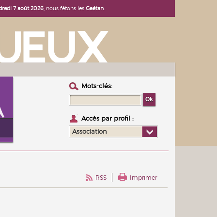
dredi 7 août 2026
, nous fêtons les
Gaétan
.
Mots-clés :
Accès par profil :
Association
RSS
Imprimer