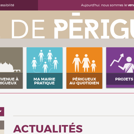
Aujourd'hui, nous sommes le
ven
essibilité
NVENUE À
MA MAIRIE
PÉRIGUEUX
PROJETS
RIGUEUX
PRATIQUE
AU QUOTIDIEN
ACTUALITÉS