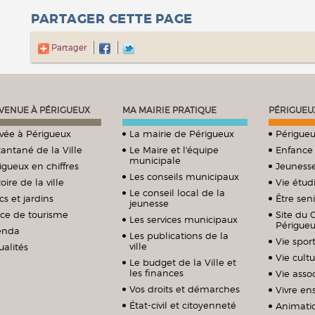
PARTAGER CETTE PAGE
Partager
VENUE À PÉRIGUEUX
MA MAIRIE PRATIQUE
PÉRIGUEU
ivée à Périgueux
La mairie de Périgueux
Périgueu
tantané de la Ville
Le Maire et l'équipe
Enfance
municipale
igueux en chiffres
Jeuness
Les conseils municipaux
oire de la ville
Vie étud
Le conseil local de la
cs et jardins
Être sen
jeunesse
ice de tourisme
Site du 
Les services municipaux
Périgue
enda
Les publications de la
Vie sport
ville
ualités
Vie cultu
Le budget de la Ville et
les finances
Vie assoc
Vos droits et démarches
Vivre e
État-civil et citoyenneté
Animati