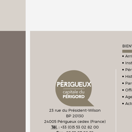
BIEN
Arr
Ins
Pér
Hist
Par
Off
Ag
Act
23 rue du Président-Wilson
BP 20130
24005
Périgueux cedex
(France)
Tél.
:
+33 (0)5 53 02 82 00