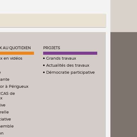
X AU QUOTIDIEN
PROJETS
x en vidéos
Grands travaux
Actualités des travaux
e
Démocratie participative
iante
ior à Périgueux
CCAS de
ux
ive
relle
iative
nsemble
on