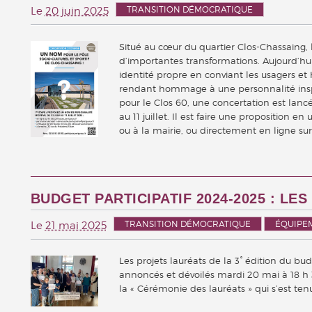
TRANSITION DÉMOCRATIQUE
Le
20 juin 2025
Situé au cœur du quartier Clos-Chassaing, le 
d’importantes transformations. Aujourd’hui
identité propre en conviant les usagers et
rendant hommage à une personnalité ins
pour le Clos 60, une concertation est lancé
au 11 juillet. Il est faire une proposition e
ou à la mairie, ou directement en ligne su
BUDGET PARTICIPATIF 2024-2025 : LE
TRANSITION DÉMOCRATIQUE
ÉQUIPE
Le
21 mai 2025
Les projets lauréats de la 3° édition du bu
annoncés et dévoilés mardi 20 mai à 18 h
la « Cérémonie des lauréats » qui s’est tenu