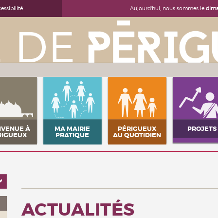
Aujourd'hui, nous sommes le
dima
essibilité
NVENUE À
MA MAIRIE
PÉRIGUEUX
PROJETS
RIGUEUX
PRATIQUE
AU QUOTIDIEN
ACTUALITÉS