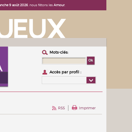
nche 9 août 2026
, nous fêtons les
Amour
.
Mots-clés :
Accès par profil :
RSS
Imprimer