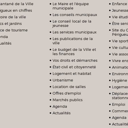
tantané de la Ville
Le Maire et l'équipe
Enfance
municipale
igueux en chiffres
Jeuness
Les conseils municipaux
oire de la ville
Vie étud
Le conseil local de la
cs et jardins
Être sen
jeunesse
ice de tourisme
Site du 
Les services municipaux
Périgue
enda
Les publications de la
Vie sport
ville
ualités
Vie cultu
Le budget de la Ville et
les finances
Vie assoc
Vos droits et démarches
Vivre e
État-civil et citoyenneté
Animati
Logement et habitat
Environ
Urbanisme
Hygiène 
Location de salles
Logeme
Offres d'emploi
Déplace
station
Marchés publics
Emploi
Agenda
Commerc
Actualités
Agenda
Actualit