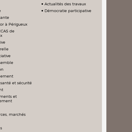
Actualités des travaux
e
Démocratie participative
iante
ior à Périgueux
CCAS de
ux
ive
relle
iative
nsemble
on
nement
santé et sécurité
nt
ments et
nement
es, marchés
és