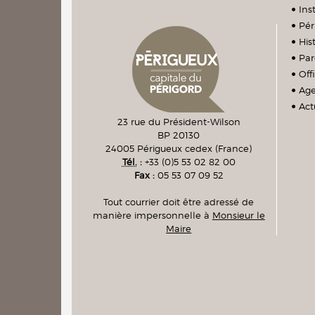
Ins
Pér
Hist
Par
Off
Ag
Act
23 rue du Président-Wilson
BP 20130
24005
Périgueux cedex
(France)
Tél.
:
+33 (0)5 53 02 82 00
Fax :
05 53 07 09 52
Tout courrier doit être adressé de
manière impersonnelle à
Monsieur le
Maire