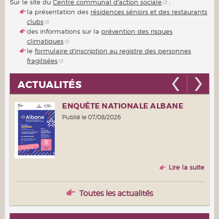
Sur le site du
Centre communal d'action sociale
:
la présentation des
résidences séniors et des restaurants
clubs
des informations sur la
prévention des risques
climatiques
le
formulaire d'inscription au registre des personnes
fragilisées
ACTUALITÉS
UE
ENQUÊTE NATIONALE ALBANE
Publié le 07/08/2026
 suite
Lire la suite
Toutes les actualités