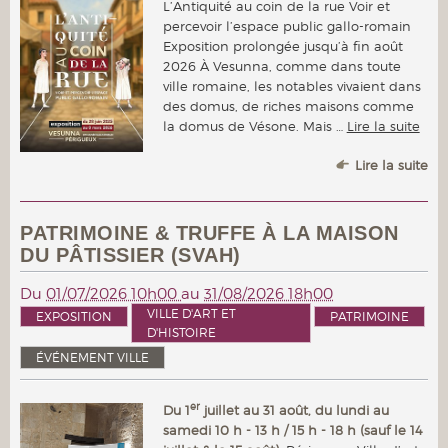
L’Antiquité au coin de la rue Voir et
percevoir l’espace public gallo-romain
Exposition prolongée jusqu’à fin août
2026 À Vesunna, comme dans toute
ville romaine, les notables vivaient dans
des domus, de riches maisons comme
la domus de Vésone. Mais …
Lire la suite
Lire la suite
PATRIMOINE & TRUFFE À LA MAISON
DU PÂTISSIER (SVAH)
Du
01/07/2026 10h00
au
31/08/2026 18h00
VILLE D'ART ET
EXPOSITION
PATRIMOINE
D'HISTOIRE
ÉVÉNEMENT VILLE
er
Du 1
juillet au 31 août, du lundi au
samedi 10 h - 13 h / 15 h - 18 h (sauf le 14