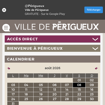
@Périgueux
Ville de Périgueux
Télécharger
GRATUITE - Sur le Google Play
ACCÈS DIRECT
BIENVENUE À PÉRIGUEUX
CALENDRIER
août 2026
L
Ma
Me
J
V
S
D
01
02
03
04
05
06
07
08
09
10
11
12
13
14
15
16
17
18
19
20
21
22
23
24
25
26
27
28
29
30
31