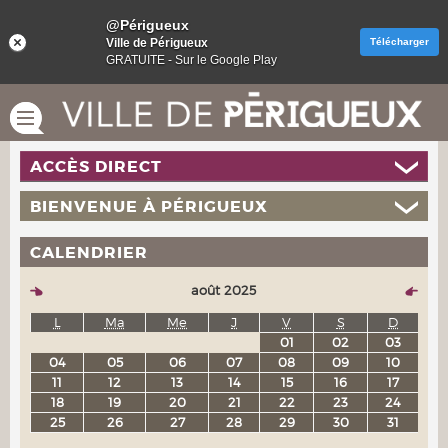
@Périgueux
Ville de Périgueux
Télécharger
GRATUITE - Sur le Google Play
ACCÈS DIRECT
BIENVENUE À PÉRIGUEUX
CALENDRIER
août 2025
L
Ma
Me
J
V
S
D
01
02
03
04
05
06
07
08
09
10
11
12
13
14
15
16
17
18
19
20
21
22
23
24
25
26
27
28
29
30
31