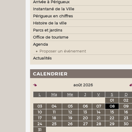
Arrivée à Périgueux
Instantané de la Ville
Périgueux en chiffres
Histoire de la ville
Parcs et jardins
Office de tourisme
Agenda
Proposer un événement
Actualités
CALENDRIER
août 2026
L
Ma
Me
J
V
S
D
01
02
03
04
05
06
07
08
09
10
11
12
13
14
15
16
17
18
19
20
21
22
23
24
25
26
27
28
29
30
31