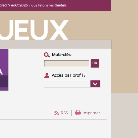
dredi 7 août 2026
, nous fêtons les
Gaétan
.
Mots-clés :
Accès par profil :
RSS
Imprimer