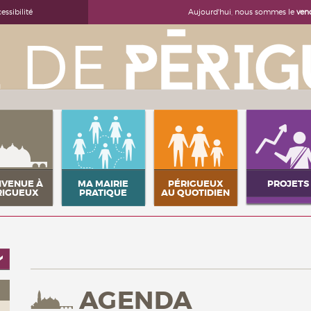
Aujourd'hui, nous sommes le
ven
essibilité
NVENUE À
MA MAIRIE
PÉRIGUEUX
PROJETS
RIGUEUX
PRATIQUE
AU QUOTIDIEN
AGENDA