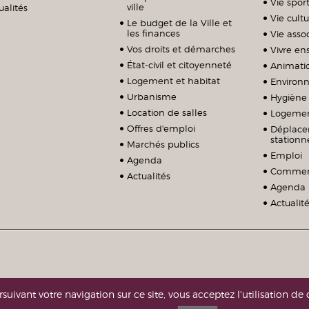
Vie sport
ville
ualités
Vie cultu
Le budget de la Ville et
les finances
Vie assoc
Vos droits et démarches
Vivre e
État-civil et citoyenneté
Animati
Logement et habitat
Environ
Urbanisme
Hygiène 
Location de salles
Logeme
Offres d'emploi
Déplace
station
Marchés publics
Emploi
Agenda
Commerc
Actualités
Agenda
Actualit
suivant votre navigation sur ce site, vous acceptez l'utilisation de 