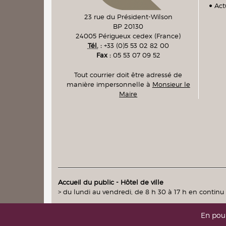
Act
23 rue du Président-Wilson
BP 20130
24005
Périgueux cedex
(France)
Tél.
:
+33 (0)5 53 02 82 00
Fax :
05 53 07 09 52
Tout courrier doit être adressé de
manière impersonnelle à
Monsieur le
Maire
Accueil du public - Hôtel de ville
> du lundi au vendredi, de 8 h 30 à 17 h en continu
En pour
intranet
|
messagerie
(accès réservés)