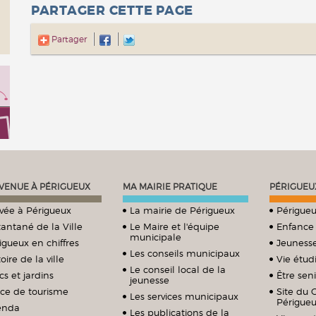
PARTAGER CETTE PAGE
Partager
VENUE À PÉRIGUEUX
MA MAIRIE PRATIQUE
PÉRIGUEU
ivée à Périgueux
La mairie de Périgueux
Périgueu
tantané de la Ville
Le Maire et l'équipe
Enfance
municipale
igueux en chiffres
Jeuness
Les conseils municipaux
oire de la ville
Vie étud
Le conseil local de la
cs et jardins
Être sen
jeunesse
ice de tourisme
Site du 
Les services municipaux
Périgue
enda
Les publications de la