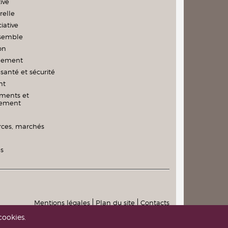
ive
relle
iative
nsemble
on
nement
santé et sécurité
nt
ments et
nement
es, marchés
és
Mentions légales
Plan du site
Contacts
cookies.