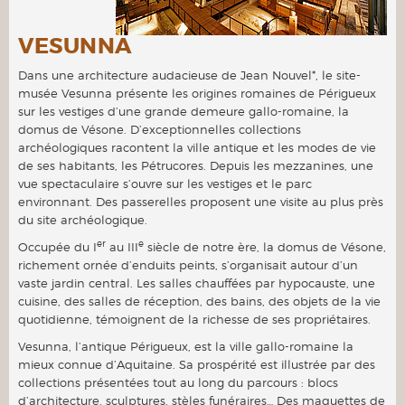
VESUNNA
Dans une architecture audacieuse de Jean Nouvel*, le site-
musée Vesunna présente les origines romaines de Périgueux
sur les vestiges d’une grande demeure gallo-romaine, la
domus de Vésone. D’exceptionnelles collections
archéologiques racontent la ville antique et les modes de vie
de ses habitants, les Pétrucores. Depuis les mezzanines, une
vue spectaculaire s’ouvre sur les vestiges et le parc
environnant. Des passerelles proposent une visite au plus près
du site archéologique.
er
e
Occupée du I
au III
siècle de notre ère, la domus de Vésone,
richement ornée d’enduits peints, s’organisait autour d’un
vaste jardin central. Les salles chauffées par hypocauste, une
cuisine, des salles de réception, des bains, des objets de la vie
quotidienne, témoignent de la richesse de ses propriétaires.
Vesunna, l’antique Périgueux, est la ville gallo-romaine la
mieux connue d’Aquitaine. Sa prospérité est illustrée par des
collections présentées tout au long du parcours : blocs
d’architecture, sculptures, stèles funéraires… Des maquettes de