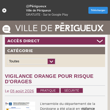
@Périgueux
Ville de Périgueux
Télécharger
GRATUITE - Sur le Google Play
ACCÈS DIRECT
CATÉGORIE
Toutes
VIGILANCE ORANGE POUR RISQUE
D'ORAGES
PRATIQUE
SÉCURITÉ
Le
03 août 2026
L'ensemble du département de la
Dordogne a été placé en
vigilance