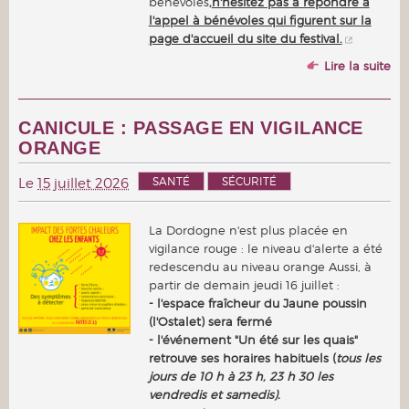
bénévoles
,
n'hésitez pas à répondre à
l'appel à bénévoles qui figurent sur la
page d'accueil du site du festival.
Lire la suite
CANICULE : PASSAGE EN VIGILANCE
ORANGE
SANTÉ
SÉCURITÉ
Le
15 juillet 2026
La Dordogne n'est plus placée en
vigilance rouge : le niveau d'alerte a été
redescendu au niveau orange Aussi, à
partir de demain jeudi 16 juillet :
- l'espace fraîcheur du Jaune poussin
(l'Ostalet) sera fermé
- l'événement "Un été sur les quais"
retrouve ses horaires habituels (
tous les
jours de 10 h à 23 h, 23 h 30 les
vendredis et samedis).