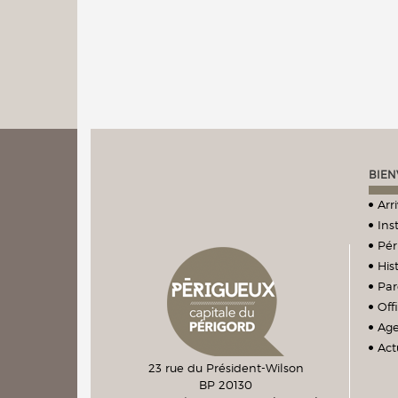
BIEN
Arr
Ins
Pér
Hist
Par
Off
Ag
Act
23 rue du Président-Wilson
BP 20130