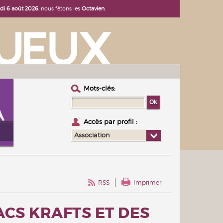
udi 6 août 2026
, nous fêtons les
Octavien
.
Mots-clés :
Accès par profil :
Association
RSS
Imprimer
SACS KRAFTS ET DES