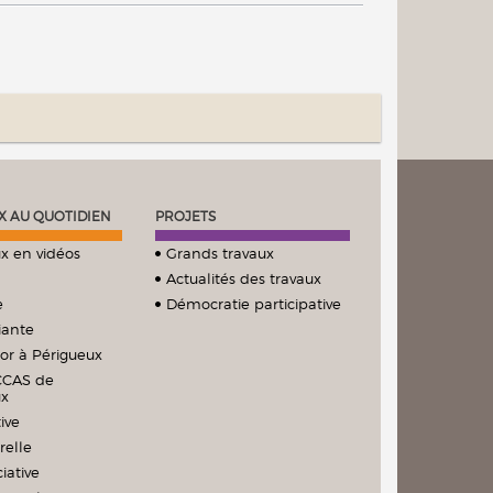
X AU QUOTIDIEN
PROJETS
x en vidéos
Grands travaux
Actualités des travaux
e
Démocratie participative
iante
ior à Périgueux
CCAS de
ux
ive
relle
iative