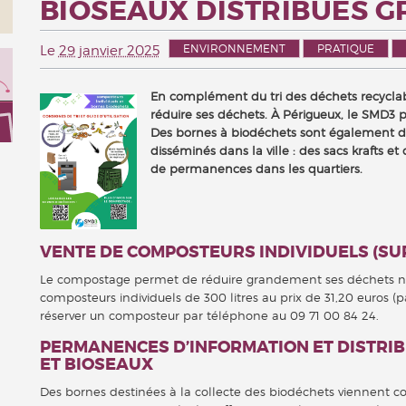
BIOSEAUX DISTRIBUÉS 
ENVIRONNEMENT
PRATIQUE
Le
29 janvier 2025
En complément du tri des déchets recyclables
réduire ses déchets. À Périgueux, le SMD3 
Des bornes à biodéchets sont également dis
disséminés dans la ville : des sacs krafts e
de permanences dans les quartiers.
VENTE DE COMPOSTEURS INDIVIDUELS (SU
Le compostage permet de réduire grandement ses déchets no
composteurs individuels de 300 litres au prix de 31,20 euros (p
réserver un composteur par téléphone au 09 71 00 84 24.
PERMANENCES D’INFORMATION ET DISTRIB
ET BIOSEAUX
Des bornes destinées à la collecte des biodéchets viennent co