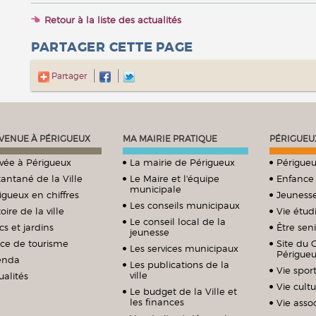
Retour à la liste des actualités
PARTAGER CETTE PAGE
Partager
VENUE À PÉRIGUEUX
MA MAIRIE PRATIQUE
PÉRIGUEU
ivée à Périgueux
La mairie de Périgueux
Périgueu
tantané de la Ville
Le Maire et l'équipe
Enfance
municipale
igueux en chiffres
Jeuness
Les conseils municipaux
oire de la ville
Vie étud
Le conseil local de la
cs et jardins
Être sen
jeunesse
ice de tourisme
Site du 
Les services municipaux
Périgue
enda
Les publications de la
Vie sport
ville
ualités
Vie cultu
Le budget de la Ville et
les finances
Vie assoc