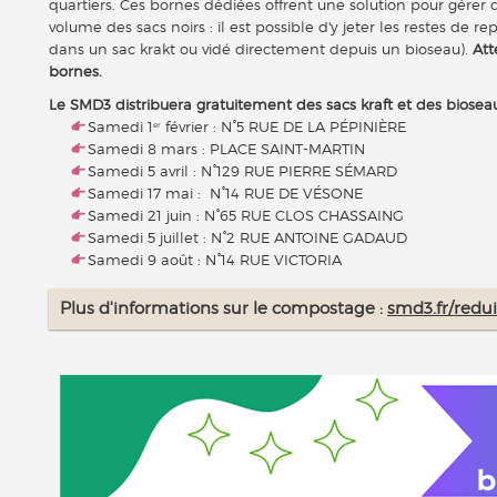
quartiers. Ces bornes dédiées offrent une solution pour gérer d
volume des sacs noirs : il est possible d'y jeter les restes de re
dans un sac krakt ou vidé directement depuis un bioseau).
Att
bornes.
Le SMD3 distribuera gratuitement des sacs kraft et des bioseaux 
Samedi 1
février : N°5 RUE DE LA PÉPINIÈRE
er
Samedi 8 mars : PLACE SAINT-MARTIN
Samedi 5 avril : N°129 RUE PIERRE SÉMARD
Samedi 17 mai : N°14 RUE DE VÉSONE
Samedi 21 juin : N°65 RUE CLOS CHASSAING
Samedi 5 juillet : N°2 RUE ANTOINE GADAUD
Samedi 9 août : N°14 RUE VICTORIA
Plus d'informations sur le compostage :
smd3.fr/redu