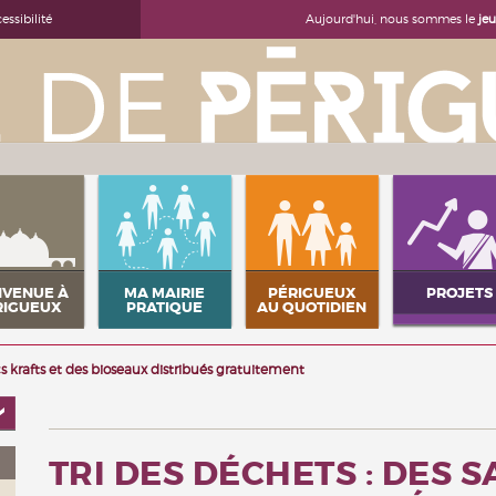
Aujourd'hui, nous sommes le
je
essibilité
NVENUE À
MA MAIRIE
PÉRIGUEUX
PROJETS
RIGUEUX
PRATIQUE
AU QUOTIDIEN
cs krafts et des bioseaux distribués gratuitement
TRI DES DÉCHETS : DES 