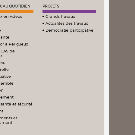
X AU QUOTIDIEN
PROJETS
x en vidéos
Grands travaux
Actualités des travaux
e
Démocratie participative
iante
ior à Périgueux
CCAS de
ux
ive
relle
iative
nsemble
on
nement
santé et sécurité
nt
ments et
nement