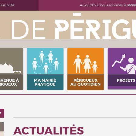
Aujourd'hui, nous sommes le
samed
essibilité
NVENUE À
MA MAIRIE
PÉRIGUEUX
PROJETS
RIGUEUX
PRATIQUE
AU QUOTIDIEN
ACTUALITÉS