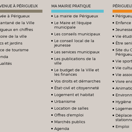
VENUE À PÉRIGUEUX
MA MAIRIE PRATIQUE
PÉRIGUEU
ivée à Périgueux
La mairie de Périgueux
Périgueu
tantané de la Ville
Le Maire et l'équipe
Enfance
municipale
igueux en chiffres
Jeuness
Les conseils municipaux
oire de la ville
Vie étud
Le conseil local de la
cs et jardins
Être sen
jeunesse
ice de tourisme
Site du 
Les services municipaux
Périgue
enda
Les publications de la
Vie sport
ville
ualités
Vie cultu
Le budget de la Ville et
les finances
Vie assoc
Vos droits et démarches
Vivre e
État-civil et citoyenneté
Animati
Logement et habitat
Environ
Urbanisme
Hygiène 
Location de salles
Logeme
Offres d'emploi
Déplace
station
Marchés publics
Emploi
Agenda