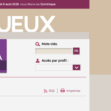
i 8 août 2026
, nous fêtons les
Dominique
.
Mots-clés :
Accès par profil :
RSS
Imprimer