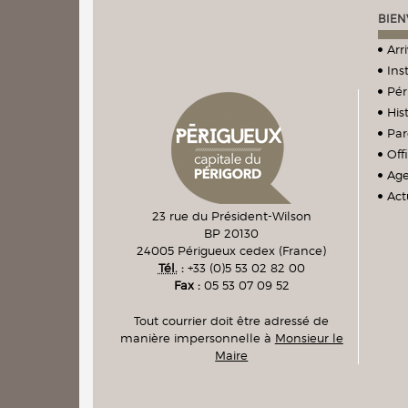
BIEN
Arr
Ins
Pér
Hist
Par
Off
Ag
Act
23 rue du Président-Wilson
BP 20130
24005
Périgueux cedex
(France)
Tél.
:
+33 (0)5 53 02 82 00
Fax :
05 53 07 09 52
Tout courrier doit être adressé de
manière impersonnelle à
Monsieur le
Maire