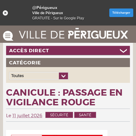
@Périgueux
Ville de Périgueux
Télécharger
GRATUITE - Sur le Google Play
ACCÈS DIRECT
CATÉGORIE
Toutes
CANICULE : PASSAGE EN
VIGILANCE ROUGE
SÉCURITÉ
SANTÉ
Le
11 juillet 2026