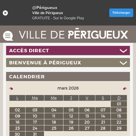
@Périgueux
Ville de Périgueux
Télécharger
GRATUITE - Sur le Google Play
ACCÈS DIRECT
BIENVENUE À PÉRIGUEUX
CALENDRIER
mars 2026
L
Ma
Me
J
V
S
D
01
02
03
04
05
06
07
08
09
10
11
12
13
14
15
16
17
18
19
20
21
22
23
24
25
26
27
28
29
30
31