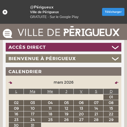
@Périgueux
Ville de Périgueux
Télécharger
GRATUITE - Sur le Google Play
ACCÈS DIRECT
BIENVENUE À PÉRIGUEUX
CALENDRIER
mars 2026
L
Ma
Me
J
V
S
D
01
02
03
04
05
06
07
08
09
10
11
12
13
14
15
16
17
18
19
20
21
22
23
24
25
26
27
28
29
30
31