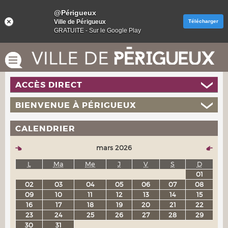
@Périgueux
Ville de Périgueux
Télécharger
GRATUITE - Sur le Google Play
ACCÈS DIRECT
BIENVENUE À PÉRIGUEUX
CALENDRIER
mars 2026
L
Ma
Me
J
V
S
D
01
02
03
04
05
06
07
08
09
10
11
12
13
14
15
16
17
18
19
20
21
22
23
24
25
26
27
28
29
30
31