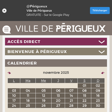
@Périgueux
Ville de Périgueux
Télécharger
GRATUITE - Sur le Google Play
ACCÈS DIRECT
BIENVENUE À PÉRIGUEUX
CALENDRIER
novembre 2025
L
Ma
Me
J
V
S
D
01
02
03
04
05
06
07
08
09
10
11
12
13
14
15
16
17
18
19
20
21
22
23
24
25
26
27
28
29
30