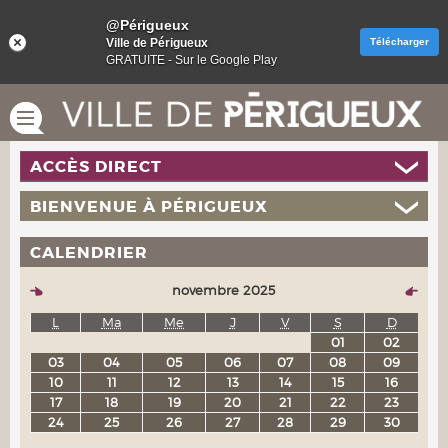
@Périgueux
Ville de Périgueux
Télécharger
GRATUITE - Sur le Google Play
ACCÈS DIRECT
BIENVENUE À PÉRIGUEUX
CALENDRIER
novembre 2025
L
Ma
Me
J
V
S
D
01
02
03
04
05
06
07
08
09
10
11
12
13
14
15
16
17
18
19
20
21
22
23
24
25
26
27
28
29
30