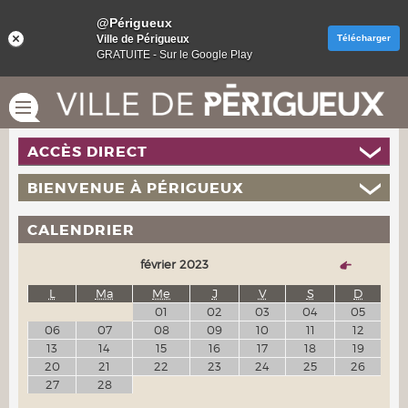
@Périgueux
Ville de Périgueux
Télécharger
GRATUITE - Sur le Google Play
ACCÈS DIRECT
BIENVENUE À PÉRIGUEUX
CALENDRIER
février 2023
L
Ma
Me
J
V
S
D
01
02
03
04
05
06
07
08
09
10
11
12
13
14
15
16
17
18
19
20
21
22
23
24
25
26
27
28