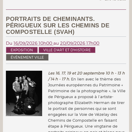
PORTRAITS DE CHEMINANTS.
PÉRIGUEUX SUR LES CHEMINS DE
COMPOSTELLE (SVAH)
Du
16/09/2026 10h00
au
20/09/2026 17h00
EXPOSITION
VILLE D'ART ET D'HISTOIRE
ÉVÉNEMENT VILLE
Les 16, 17, 19 et 20 septembre 10 h - 13 h
/ 14 h - 17 h.
En lien avec le thème des
Journées européennes du Patrimoine «
Patrimoine de la photographie », la Ville
de Périgueux a proposé à l’artiste-
photographe Elizabeth Herman de tirer
le portrait de personnes qui se sont
engagées sur la Voie de Vézelay des
Chemins de Compostelle en faisant
étape à Périgueux. Une vingtaine de
portraits originaux en noir et blanc nous