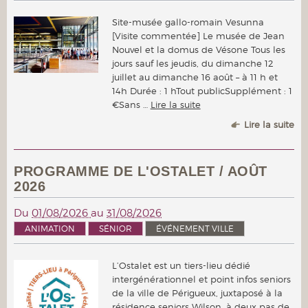
Site-musée gallo-romain Vesunna
[Visite commentée] Le musée de Jean
Nouvel et la domus de Vésone Tous les
jours sauf les jeudis, du dimanche 12
juillet au dimanche 16 août – à 11 h et
14h Durée : 1 hTout publicSupplément : 1
€Sans …
Lire la suite
Lire la suite
PROGRAMME DE L'OSTALET / AOÛT
2026
Du
01/08/2026
au
31/08/2026
ANIMATION
SÉNIOR
ÉVÉNEMENT VILLE
L’Ostalet est un tiers-lieu dédié
intergénérationnel et point infos seniors
de la ville de Périgueux, juxtaposé à la
résidence seniors Wilson, à deux pas de