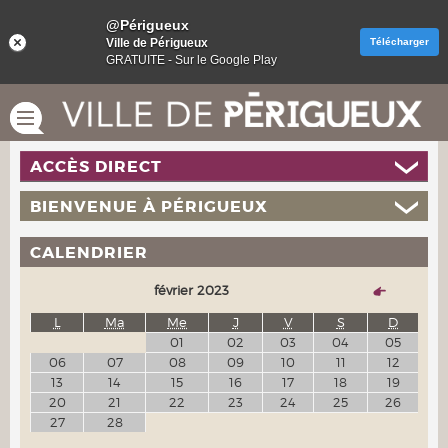
@Périgueux
Ville de Périgueux
Télécharger
GRATUITE - Sur le Google Play
ACCÈS DIRECT
BIENVENUE À PÉRIGUEUX
CALENDRIER
février 2023
L
Ma
Me
J
V
S
D
01
02
03
04
05
06
07
08
09
10
11
12
13
14
15
16
17
18
19
20
21
22
23
24
25
26
27
28