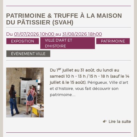
PATRIMOINE & TRUFFE À LA MAISON
DU PÂTISSIER (SVAH)
Du
01/07/2026 10h00
au
31/08/2026 18h00
VILLE D'ART ET
EXPOSITION
PATRIMOINE
D'HISTOIRE
ÉVÉNEMENT VILLE
er
Du 1
juillet au 31 août, du lundi au
samedi 10 h - 13 h / 15 h - 18 h (sauf le 14
juillet & le 15 août).
Périgueux, Ville d’art
et d’histoire, vous fait découvrir son
patrimoine....
Lire la suite