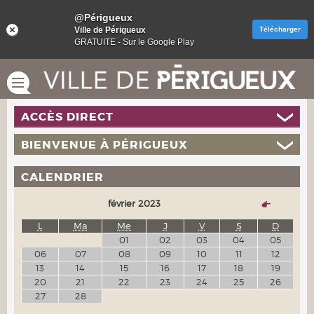
@Périgueux
Ville de Périgueux
Télécharger
GRATUITE - Sur le Google Play
ACCÈS DIRECT
BIENVENUE À PÉRIGUEUX
CALENDRIER
février 2023
L
Ma
Me
J
V
S
D
01
02
03
04
05
06
07
08
09
10
11
12
13
14
15
16
17
18
19
20
21
22
23
24
25
26
27
28