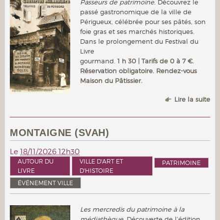
Passeurs de patrimoine.
Découvrez le
passé gastronomique de la ville de
Périgueux, célébrée pour ses pâtés, son
foie gras et ses marchés historiques.
Dans le prolongement du Festival du
Livre
gourmand.
1 h 30 | Tarifs de 0 à 7 €.
Réservation obligatoire. Rendez-vous
Maison du Pâtissier.
Lire la suite
MONTAIGNE (SVAH)
Le
18/11/2026 12h30
AUTOUR DU
VILLE D'ART ET
PATRIMOINE
LIVRE
D'HISTOIRE
ÉVÉNEMENT VILLE
Les mercredis du patrimoine à la
médiathèque.
Découverte de l’édition