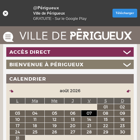
@Périgueux
Ville de Périgueux
Télécharger
GRATUITE - Sur le Google Play
ACCÈS DIRECT
BIENVENUE À PÉRIGUEUX
CALENDRIER
août 2026
L
Ma
Me
J
V
S
D
01
02
03
04
05
06
07
08
09
10
11
12
13
14
15
16
17
18
19
20
21
22
23
24
25
26
27
28
29
30
31