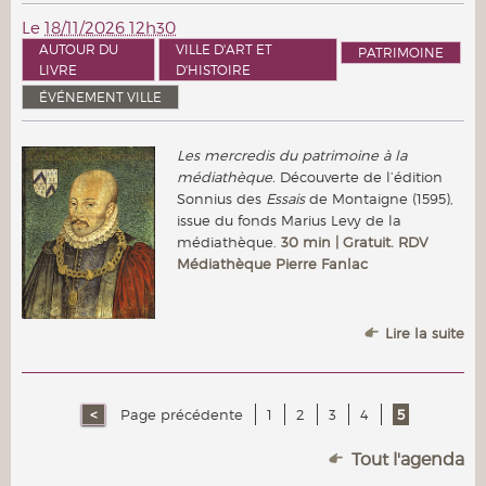
Le
18/11/2026 12h30
AUTOUR DU
VILLE D'ART ET
PATRIMOINE
LIVRE
D'HISTOIRE
ÉVÉNEMENT VILLE
Les mercredis du patrimoine à la
médiathèque.
Découverte de l’édition
Sonnius des
Essais
de Montaigne (1595),
issue du fonds Marius Levy de la
médiathèque.
30 min | Gratuit. RDV
Médiathèque Pierre Fanlac
Lire la suite
Page précédente
1
2
3
4
5
Tout l'agenda