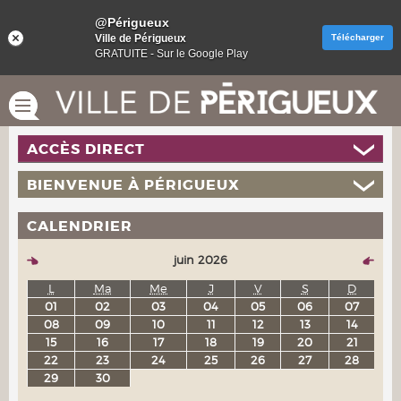
@Périgueux
Ville de Périgueux
Télécharger
GRATUITE - Sur le Google Play
ACCÈS DIRECT
BIENVENUE À PÉRIGUEUX
CALENDRIER
juin 2026
L
Ma
Me
J
V
S
D
01
02
03
04
05
06
07
08
09
10
11
12
13
14
15
16
17
18
19
20
21
22
23
24
25
26
27
28
29
30