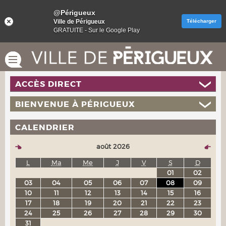
@Périgueux
Ville de Périgueux
Télécharger
GRATUITE - Sur le Google Play
ACCÈS DIRECT
BIENVENUE À PÉRIGUEUX
CALENDRIER
août 2026
L
Ma
Me
J
V
S
D
01
02
03
04
05
06
07
08
09
10
11
12
13
14
15
16
17
18
19
20
21
22
23
24
25
26
27
28
29
30
31