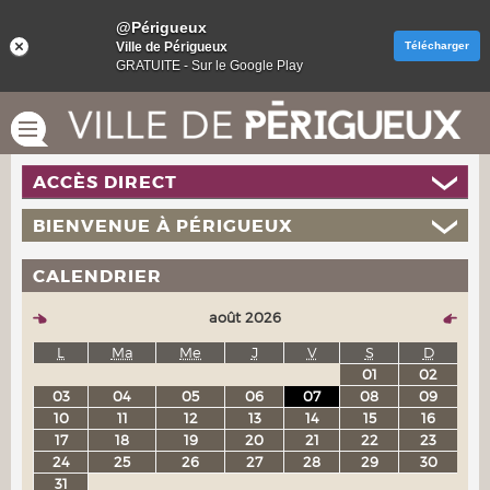
@Périgueux
Ville de Périgueux
Télécharger
GRATUITE - Sur le Google Play
ACCÈS DIRECT
BIENVENUE À PÉRIGUEUX
CALENDRIER
août 2026
L
Ma
Me
J
V
S
D
01
02
03
04
05
06
07
08
09
10
11
12
13
14
15
16
17
18
19
20
21
22
23
24
25
26
27
28
29
30
31