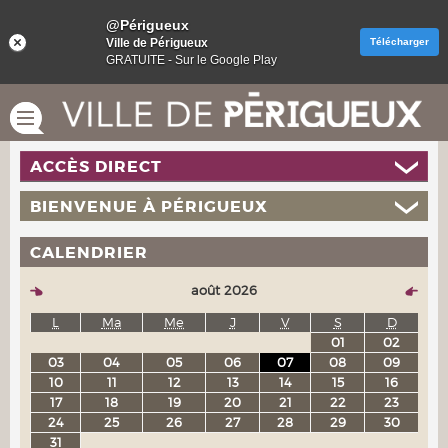
@Périgueux
Ville de Périgueux
Télécharger
GRATUITE - Sur le Google Play
ACCÈS DIRECT
BIENVENUE À PÉRIGUEUX
CALENDRIER
août 2026
L
Ma
Me
J
V
S
D
01
02
03
04
05
06
07
08
09
10
11
12
13
14
15
16
17
18
19
20
21
22
23
24
25
26
27
28
29
30
31