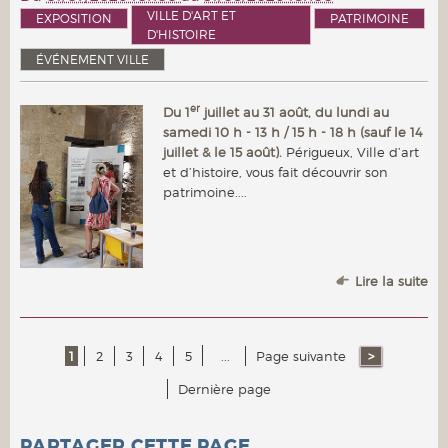
VILLE D'ART ET
EXPOSITION
PATRIMOINE
D'HISTOIRE
ÉVÉNEMENT VILLE
er
Du 1
juillet au 31 août, du lundi au
samedi 10 h - 13 h / 15 h - 18 h (sauf le 14
juillet & le 15 août).
Périgueux, Ville d’art
et d’histoire, vous fait découvrir son
patrimoine....
Lire la suite
1
2
3
4
5
...
Page suivante
Dernière page
PARTAGER CETTE PAGE