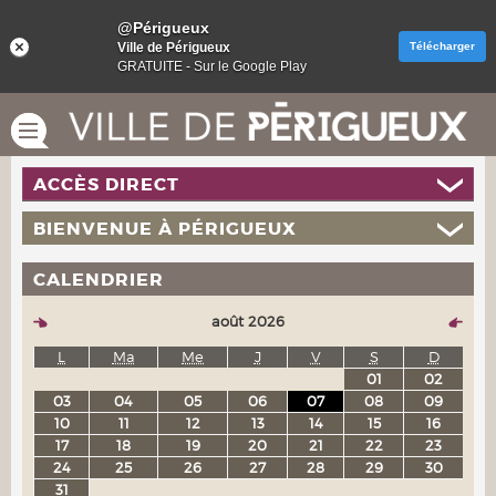
@Périgueux
Ville de Périgueux
Télécharger
GRATUITE - Sur le Google Play
ACCÈS DIRECT
BIENVENUE À PÉRIGUEUX
CALENDRIER
août 2026
L
Ma
Me
J
V
S
D
01
02
03
04
05
06
07
08
09
10
11
12
13
14
15
16
17
18
19
20
21
22
23
24
25
26
27
28
29
30
31