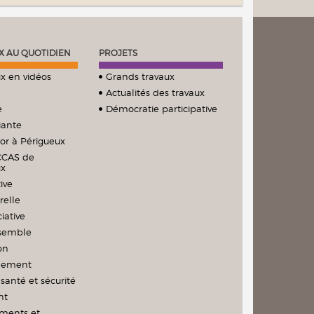
X AU QUOTIDIEN
PROJETS
x en vidéos
Grands travaux
Actualités des travaux
e
Démocratie participative
iante
ior à Périgueux
CCAS de
ux
ive
relle
iative
nsemble
on
nement
santé et sécurité
nt
ments et