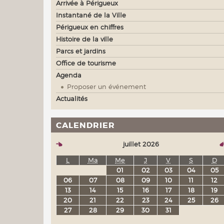
Arrivée à Périgueux
Instantané de la Ville
Périgueux en chiffres
Histoire de la ville
Parcs et jardins
Office de tourisme
Agenda
Proposer un événement
Actualités
CALENDRIER
juillet 2026
L
Ma
Me
J
V
S
D
01
02
03
04
05
06
07
08
09
10
11
12
13
14
15
16
17
18
19
20
21
22
23
24
25
26
27
28
29
30
31