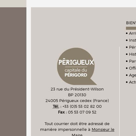
BIEN
Arr
Ins
Pér
Hist
Par
Off
Ag
Act
23 rue du Président-Wilson
BP 20130
24005
Périgueux cedex
(France)
Tél.
:
+33 (0)5 53 02 82 00
Fax :
05 53 07 09 52
Tout courrier doit être adressé de
manière impersonnelle à
Monsieur le
Maire