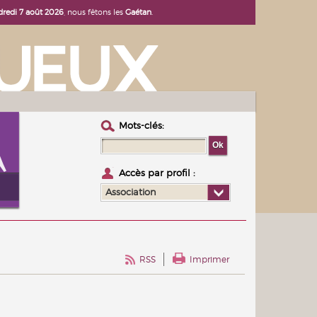
dredi 7 août 2026
, nous fêtons les
Gaétan
.
Mots-clés :
Accès par profil :
Association
RSS
Imprimer