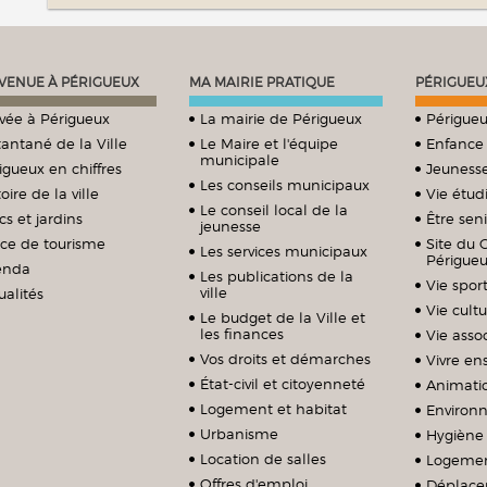
VENUE À PÉRIGUEUX
MA MAIRIE PRATIQUE
PÉRIGUEU
ivée à Périgueux
La mairie de Périgueux
Périgueu
tantané de la Ville
Le Maire et l'équipe
Enfance
municipale
igueux en chiffres
Jeuness
Les conseils municipaux
oire de la ville
Vie étud
Le conseil local de la
cs et jardins
Être sen
jeunesse
ice de tourisme
Site du 
Les services municipaux
Périgue
enda
Les publications de la
Vie sport
ville
ualités
Vie cultu
Le budget de la Ville et
les finances
Vie assoc
Vos droits et démarches
Vivre e
État-civil et citoyenneté
Animati
Logement et habitat
Environ
Urbanisme
Hygiène 
Location de salles
Logeme
Offres d'emploi
Déplace