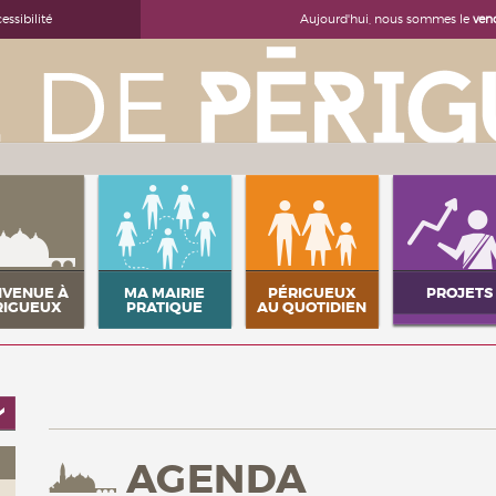
Aujourd'hui, nous sommes le
ven
essibilité
NVENUE À
MA MAIRIE
PÉRIGUEUX
PROJETS
RIGUEUX
PRATIQUE
AU QUOTIDIEN
AGENDA