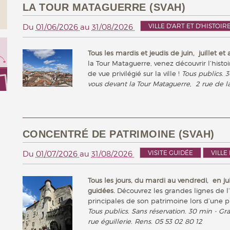
LA TOUR MATAGUERRE (SVAH)
VILLE D'ART ET D'HISTOIR
Du
01/06/2026
au
31/08/2026
Tous les mardis et jeudis de juin, juillet et a
la Tour Mataguerre, venez découvrir l’histo
de vue privilégié sur la ville !
Tous publics. 
vous devant la Tour Mataguerre, 2 rue de l
CONCENTRÉ DE PATRIMOINE (SVAH)
VISITE GUIDÉE
VILLE
Du
01/07/2026
au
31/08/2026
Tous les jours, du mardi au vendredi, en juill
guidées.
Découvrez les grandes lignes de l’
principales de son patrimoine lors d’une p
Tous publics. Sans réservation. 30 min - Gra
rue éguillerie. Rens. 05 53 02 80 12