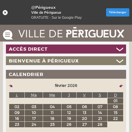
@Périgueux
Ville de Périgueux
Télécharger
GRATUITE - Sur le Google Play
ACCÈS DIRECT
BIENVENUE À PÉRIGUEUX
CALENDRIER
février 2026
L
Ma
Me
J
V
S
D
01
02
03
04
05
06
07
08
09
10
11
12
13
14
15
16
17
18
19
20
21
22
23
24
25
26
27
28