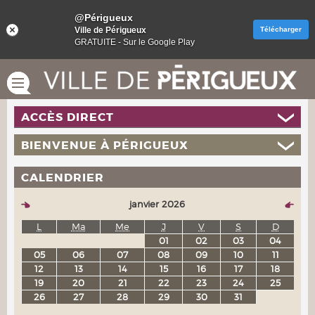
@Périgueux
Ville de Périgueux
Télécharger
GRATUITE - Sur le Google Play
ACCÈS DIRECT
BIENVENUE À PÉRIGUEUX
CALENDRIER
janvier 2026
L
Ma
Me
J
V
S
D
01
02
03
04
05
06
07
08
09
10
11
12
13
14
15
16
17
18
19
20
21
22
23
24
25
26
27
28
29
30
31