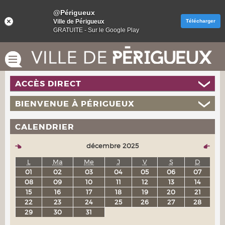
@Périgueux
Ville de Périgueux
Télécharger
GRATUITE - Sur le Google Play
ACCÈS DIRECT
BIENVENUE À PÉRIGUEUX
CALENDRIER
décembre 2025
L
Ma
Me
J
V
S
D
01
02
03
04
05
06
07
08
09
10
11
12
13
14
15
16
17
18
19
20
21
22
23
24
25
26
27
28
29
30
31