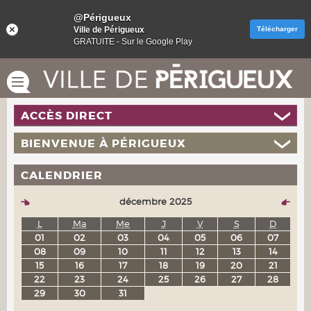
@Périgueux
Ville de Périgueux
Télécharger
GRATUITE - Sur le Google Play
ACCÈS DIRECT
BIENVENUE À PÉRIGUEUX
CALENDRIER
décembre 2025
L
Ma
Me
J
V
S
D
01
02
03
04
05
06
07
08
09
10
11
12
13
14
15
16
17
18
19
20
21
22
23
24
25
26
27
28
29
30
31