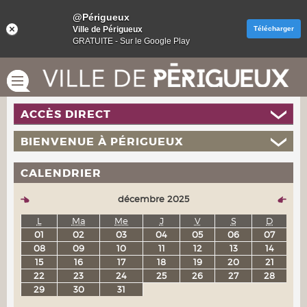
@Périgueux
Ville de Périgueux
Télécharger
GRATUITE - Sur le Google Play
ACCÈS DIRECT
BIENVENUE À PÉRIGUEUX
CALENDRIER
décembre 2025
L
Ma
Me
J
V
S
D
01
02
03
04
05
06
07
08
09
10
11
12
13
14
15
16
17
18
19
20
21
22
23
24
25
26
27
28
29
30
31