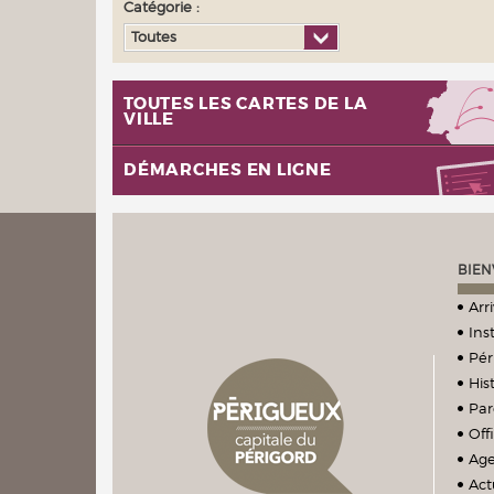
Catégorie :
Toutes
TOUTES LES CARTES DE LA
VILLE
DÉMARCHES EN LIGNE
BIEN
Arr
Ins
Pér
Hist
Par
Off
Ag
Act