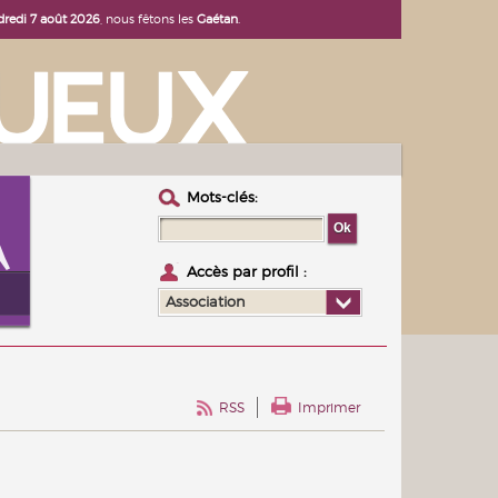
dredi 7 août 2026
, nous fêtons les
Gaétan
.
Mots-clés :
Accès par profil :
Association
RSS
Imprimer