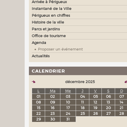
Arrivée à Périgueux
Instantané de la Ville
Périgueux en chiffres
Histoire de la ville
Parcs et jardins
Office de tourisme
Agenda
Proposer un événement
Actualités
CALENDRIER
décembre 2025
L
Ma
Me
J
V
S
D
01
02
03
04
05
06
07
08
09
10
11
12
13
14
15
16
17
18
19
20
21
22
23
24
25
26
27
28
29
30
31