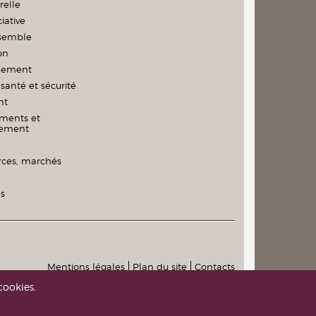
relle
iative
nsemble
on
nement
santé et sécurité
nt
ments et
nement
es, marchés
és
Mentions légales
Plan du site
Contacts
cookies.