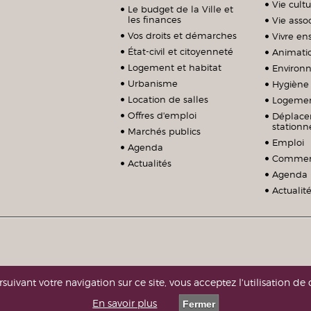
Vie cultu
Le budget de la Ville et
les finances
Vie assoc
Vos droits et démarches
Vivre e
État-civil et citoyenneté
Animati
Logement et habitat
Environ
Urbanisme
Hygiène 
Location de salles
Logeme
Offres d'emploi
Déplace
station
Marchés publics
Emploi
Agenda
Commerc
Actualités
Agenda
Actualit
suivant votre navigation sur ce site, vous acceptez l'utilisation de 
En savoir plus