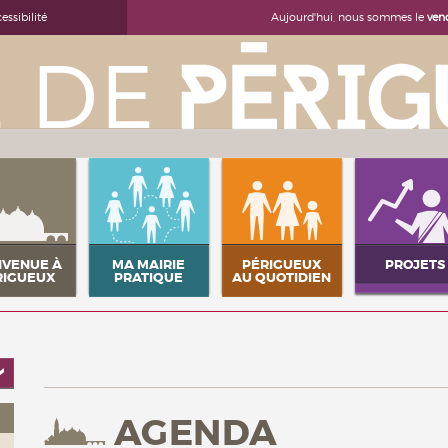
Aujourd'hui, nous sommes le
ven
essibilité
NVENUE À
MA MAIRIE
PÉRIGUEUX
PROJETS
RIGUEUX
PRATIQUE
AU QUOTIDIEN
AGENDA