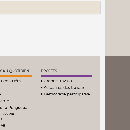
X AU QUOTIDIEN
PROJETS
x en vidéos
Grands travaux
Actualités des travaux
e
Démocratie participative
iante
ior à Périgueux
CCAS de
ux
ive