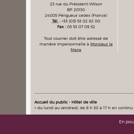
23 rue du Président-Wilson
BP 20130
24005
Périgueux cedex
(France)
Tél.
:
+33 (0)5 53 02 82 00
Fax :
05 53 07 09 52
Tout courrier doit être adressé de
manière impersonnelle à
Monsieur le
Maire
Accueil du public - Hôtel de ville
> du lundi au vendredi, de 8 h 30 à 17 h en continu
En pour
intranet
|
messagerie
(accès réservés)