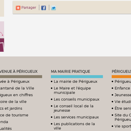
Partager
VENUE À PÉRIGUEUX
MA MAIRIE PRATIQUE
PÉRIGUEU
ivée à Périgueux
La mairie de Périgueux
Périgueu
tantané de la Ville
Le Maire et l'équipe
Enfance
municipale
igueux en chiffres
Jeuness
Les conseils municipaux
oire de la ville
Vie étud
Le conseil local de la
cs et jardins
Être sen
jeunesse
ice de tourisme
Site du 
Les services municipaux
Périgue
enda
Les publications de la
Vie sport
ville
ualités