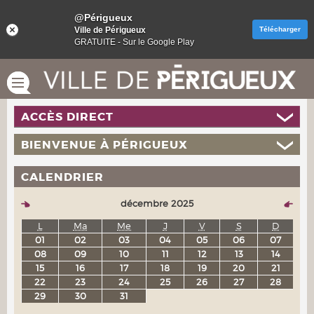
@Périgueux
Ville de Périgueux
Télécharger
GRATUITE - Sur le Google Play
ACCÈS DIRECT
BIENVENUE À PÉRIGUEUX
CALENDRIER
décembre 2025
L
Ma
Me
J
V
S
D
01
02
03
04
05
06
07
08
09
10
11
12
13
14
15
16
17
18
19
20
21
22
23
24
25
26
27
28
29
30
31