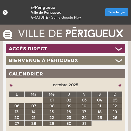
@Périgueux
Ville de Périgueux
Télécharger
GRATUITE - Sur le Google Play
ACCÈS DIRECT
BIENVENUE À PÉRIGUEUX
CALENDRIER
octobre 2025
L
Ma
Me
J
V
S
D
01
02
03
04
05
06
07
08
09
10
11
12
13
14
15
16
17
18
19
20
21
22
23
24
25
26
27
28
29
30
31