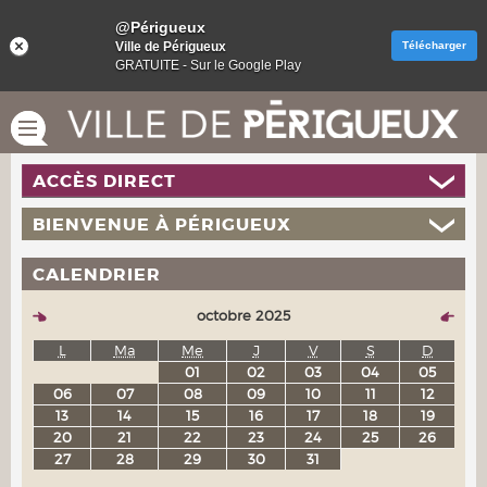
@Périgueux
Ville de Périgueux
Télécharger
GRATUITE - Sur le Google Play
ACCÈS DIRECT
BIENVENUE À PÉRIGUEUX
CALENDRIER
octobre 2025
L
Ma
Me
J
V
S
D
01
02
03
04
05
06
07
08
09
10
11
12
13
14
15
16
17
18
19
20
21
22
23
24
25
26
27
28
29
30
31