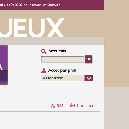
udi 6 août 2026
, nous fêtons les
Octavien
.
Mots-clés :
Accès par profil :
Association
RSS
Imprimer