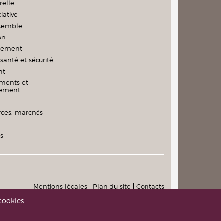
relle
iative
nsemble
on
nement
santé et sécurité
nt
ments et
nement
es, marchés
és
Mentions légales
Plan du site
Contacts
cookies.