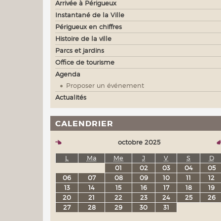
Arrivée à Périgueux
Instantané de la Ville
Périgueux en chiffres
Histoire de la ville
Parcs et jardins
Office de tourisme
Agenda
Proposer un événement
Actualités
CALENDRIER
octobre 2025
L
Ma
Me
J
V
S
D
01
02
03
04
05
06
07
08
09
10
11
12
13
14
15
16
17
18
19
20
21
22
23
24
25
26
27
28
29
30
31