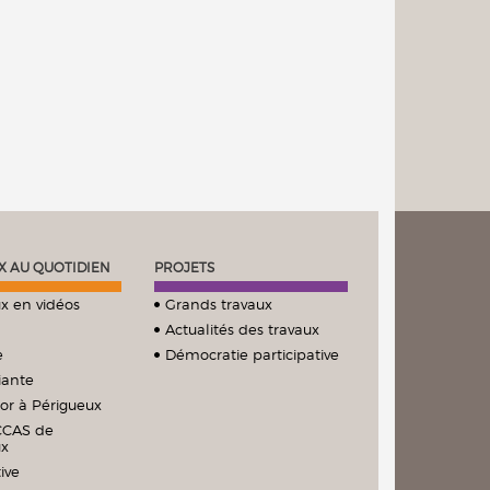
X AU QUOTIDIEN
PROJETS
x en vidéos
Grands travaux
Actualités des travaux
e
Démocratie participative
iante
ior à Périgueux
CCAS de
ux
ive