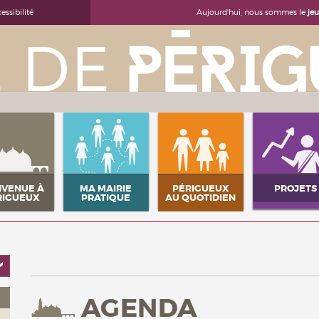
Aujourd'hui, nous sommes le
je
essibilité
NVENUE À
MA MAIRIE
PÉRIGUEUX
PROJETS
RIGUEUX
PRATIQUE
AU QUOTIDIEN
AGENDA