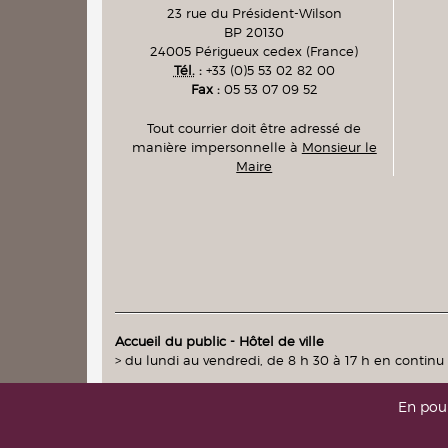
23 rue du Président-Wilson
BP 20130
24005
Périgueux cedex
(France)
Tél.
:
+33 (0)5 53 02 82 00
Fax :
05 53 07 09 52
Tout courrier doit être adressé de
manière impersonnelle à
Monsieur le
Maire
Accueil du public - Hôtel de ville
> du lundi au vendredi, de 8 h 30 à 17 h en continu
En pour
intranet
|
messagerie
(accès réservés)