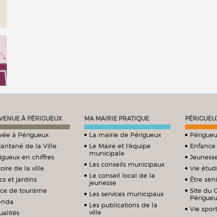
VENUE À PÉRIGUEUX
MA MAIRIE PRATIQUE
PÉRIGUEU
ivée à Périgueux
La mairie de Périgueux
Périgueu
tantané de la Ville
Le Maire et l'équipe
Enfance
municipale
igueux en chiffres
Jeuness
Les conseils municipaux
oire de la ville
Vie étud
Le conseil local de la
cs et jardins
Être sen
jeunesse
ice de tourisme
Site du 
Les services municipaux
Périgue
enda
Les publications de la
Vie sport
ville
ualités