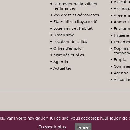
Vie cultu
Le budget de la Ville et
les finances
Vie assoc
Vos droits et démarches
Vivre e
État-civil et citoyenneté
Animati
Logement et habitat
Environ
Urbanisme
Hygiène 
Location de salles
Logeme
Offres d'emploi
Déplace
station
Marchés publics
Emploi
Agenda
Commerc
Actualités
Agenda
Actualit
suivant votre navigation sur ce site, vous acceptez l'utilisation de 
En savoir plus