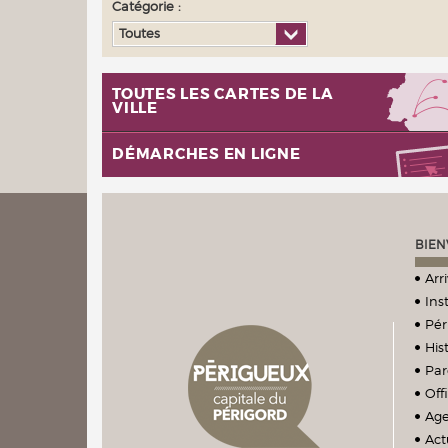
Catégorie :
Toutes
TOUTES LES CARTES DE LA
VILLE
DÉMARCHES EN LIGNE
BIEN
Arr
Ins
Pér
Hist
Par
Off
Ag
Act