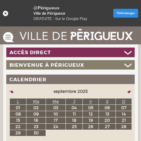
@Périgueux
Ville de Périgueux
Télécharger
GRATUITE - Sur le Google Play
ACCÈS DIRECT
BIENVENUE À PÉRIGUEUX
CALENDRIER
septembre 2025
L
Ma
Me
J
V
S
D
01
02
03
04
05
06
07
08
09
10
11
12
13
14
15
16
17
18
19
20
21
22
23
24
25
26
27
28
29
30