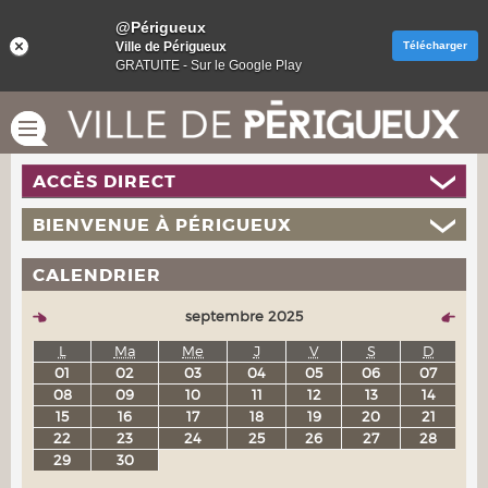
@Périgueux
Ville de Périgueux
Télécharger
GRATUITE - Sur le Google Play
ACCÈS DIRECT
BIENVENUE À PÉRIGUEUX
CALENDRIER
septembre 2025
L
Ma
Me
J
V
S
D
01
02
03
04
05
06
07
08
09
10
11
12
13
14
15
16
17
18
19
20
21
22
23
24
25
26
27
28
29
30