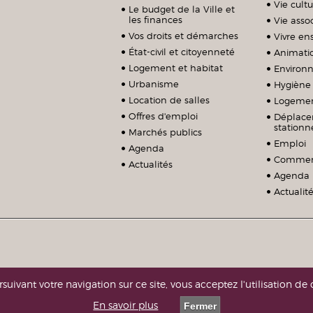
Vie cultu
Le budget de la Ville et
les finances
Vie assoc
Vos droits et démarches
Vivre e
État-civil et citoyenneté
Animati
Logement et habitat
Environ
Urbanisme
Hygiène 
Location de salles
Logeme
Offres d'emploi
Déplace
station
Marchés publics
Emploi
Agenda
Commerc
Actualités
Agenda
Actualit
suivant votre navigation sur ce site, vous acceptez l'utilisation de 
En savoir plus