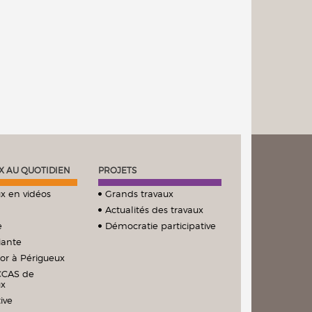
X AU QUOTIDIEN
PROJETS
x en vidéos
Grands travaux
Actualités des travaux
e
Démocratie participative
iante
ior à Périgueux
CCAS de
ux
ive