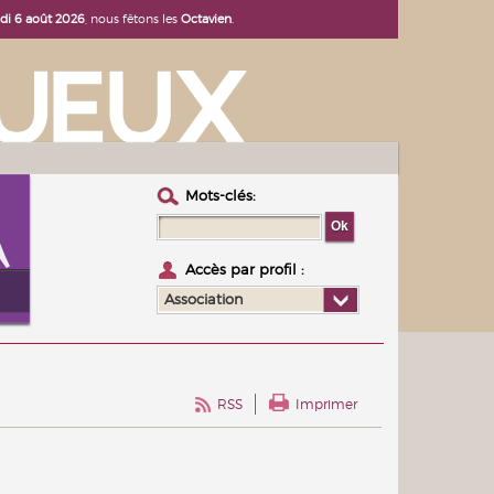
udi 6 août 2026
, nous fêtons les
Octavien
.
Mots-clés :
Accès par profil :
Association
RSS
Imprimer