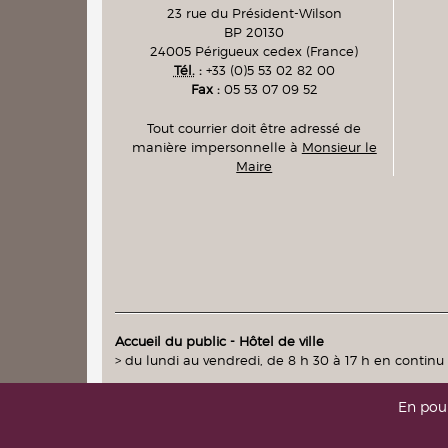
23 rue du Président-Wilson
BP 20130
24005
Périgueux cedex
(France)
Tél.
:
+33 (0)5 53 02 82 00
Fax :
05 53 07 09 52
Tout courrier doit être adressé de
manière impersonnelle à
Monsieur le
Maire
Accueil du public - Hôtel de ville
> du lundi au vendredi, de 8 h 30 à 17 h en continu
En pour
intranet
|
messagerie
(accès réservés)