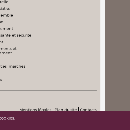
relle
iative
nsemble
on
nement
santé et sécurité
nt
ments et
nement
es, marchés
és
Mentions légales
Plan du site
Contacts
cookies.