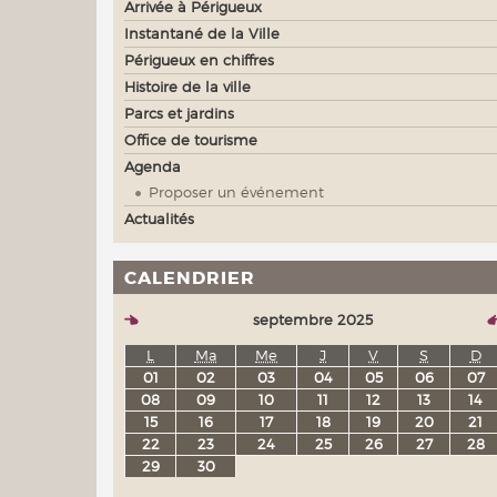
Arrivée à Périgueux
Instantané de la Ville
Périgueux en chiffres
Histoire de la ville
Parcs et jardins
Office de tourisme
Agenda
Proposer un événement
Actualités
CALENDRIER
septembre 2025
L
Ma
Me
J
V
S
D
01
02
03
04
05
06
07
08
09
10
11
12
13
14
15
16
17
18
19
20
21
22
23
24
25
26
27
28
29
30