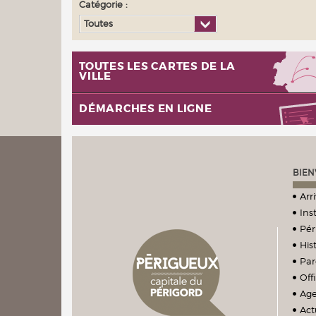
Catégorie :
Toutes
TOUTES LES CARTES DE LA
VILLE
DÉMARCHES EN LIGNE
BIEN
Arr
Ins
Pér
Hist
Par
Off
Ag
Act