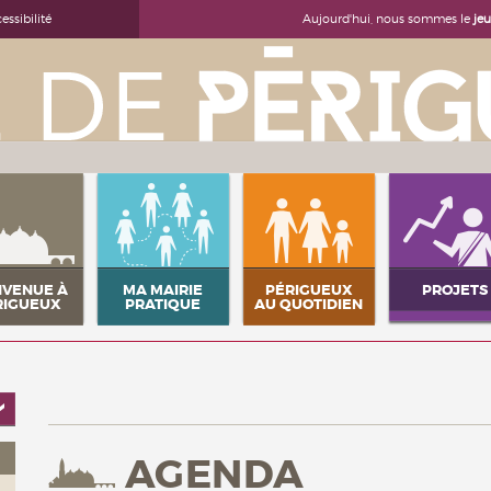
Aujourd'hui, nous sommes le
je
essibilité
NVENUE À
MA MAIRIE
PÉRIGUEUX
PROJETS
RIGUEUX
PRATIQUE
AU QUOTIDIEN
AGENDA