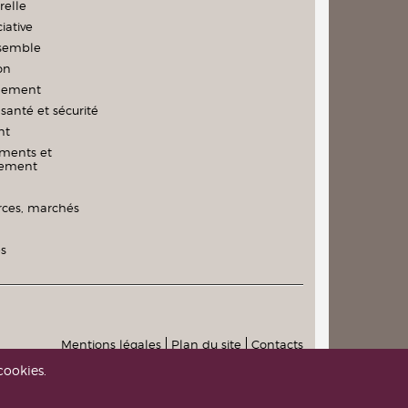
relle
iative
nsemble
on
nement
santé et sécurité
nt
ments et
nement
es, marchés
és
Mentions légales
Plan du site
Contacts
cookies.