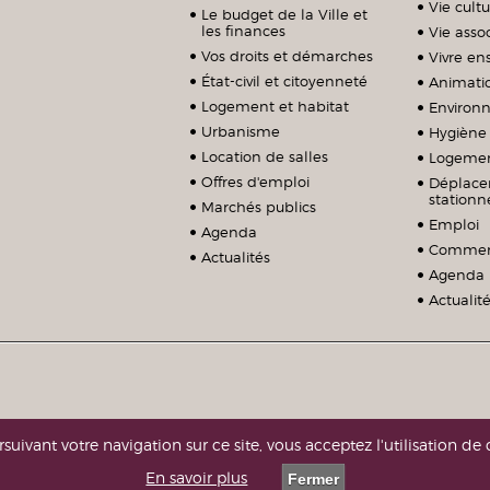
Vie cultu
Le budget de la Ville et
les finances
Vie assoc
Vos droits et démarches
Vivre e
État-civil et citoyenneté
Animati
Logement et habitat
Environ
Urbanisme
Hygiène 
Location de salles
Logeme
Offres d'emploi
Déplace
station
Marchés publics
Emploi
Agenda
Commerc
Actualités
Agenda
Actualit
suivant votre navigation sur ce site, vous acceptez l'utilisation de 
En savoir plus