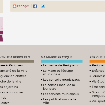
Partager
VENUE À PÉRIGUEUX
MA MAIRIE PRATIQUE
PÉRIGUEU
ivée à Périgueux
La mairie de Périgueux
Périgueu
tantané de la Ville
Le Maire et l'équipe
Enfance
municipale
igueux en chiffres
Jeuness
Les conseils municipaux
oire de la ville
Vie étud
Le conseil local de la
cs et jardins
Être sen
jeunesse
ice de tourisme
Site du 
Les services municipaux
Périgue
enda
Les publications de la
Vie sport
ville
ualités