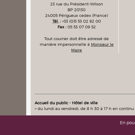
23 rue du Président-Wilson
BP 20130
24005
Périgueux cedex
(France)
Tél.
:
+33 (0)5 53 02 82 00
Fax :
05 53 07 09 52
Tout courrier doit être adressé de
manière impersonnelle à
Monsieur le
Maire
Accueil du public - Hôtel de ville
> du lundi au vendredi, de 8 h 30 à 17 h en continu
En pour
intranet
|
messagerie
(accès réservés)