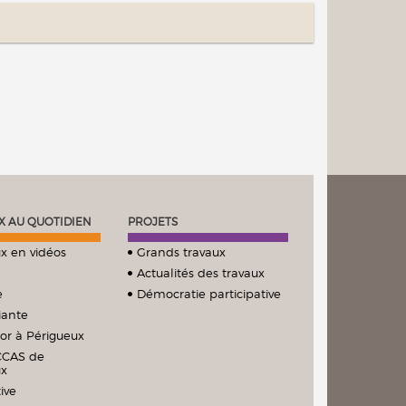
X AU QUOTIDIEN
PROJETS
x en vidéos
Grands travaux
Actualités des travaux
e
Démocratie participative
iante
ior à Périgueux
CCAS de
ux
ive