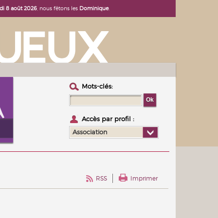
i 8 août 2026
, nous fêtons les
Dominique
.
Mots-clés :
Accès par profil :
Association
RSS
Imprimer