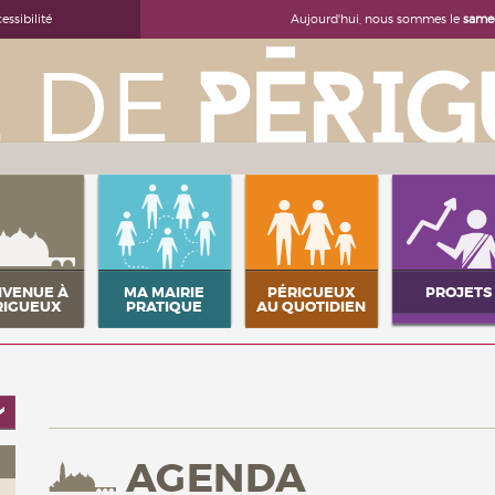
Aujourd'hui, nous sommes le
samed
essibilité
NVENUE À
MA MAIRIE
PÉRIGUEUX
PROJETS
RIGUEUX
PRATIQUE
AU QUOTIDIEN
AGENDA