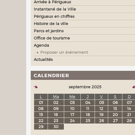
Arrivée à Périgueux
Instantané de la Ville
Périgueux en chiffres
Histoire de la ville
Parcs et jardins
Office de tourisme
Agenda
Proposer un événement
Actualités
CALENDRIER
septembre 2025
L
Ma
Me
J
V
S
D
01
02
03
04
05
06
07
08
09
10
11
12
13
14
15
16
17
18
19
20
21
22
23
24
25
26
27
28
29
30