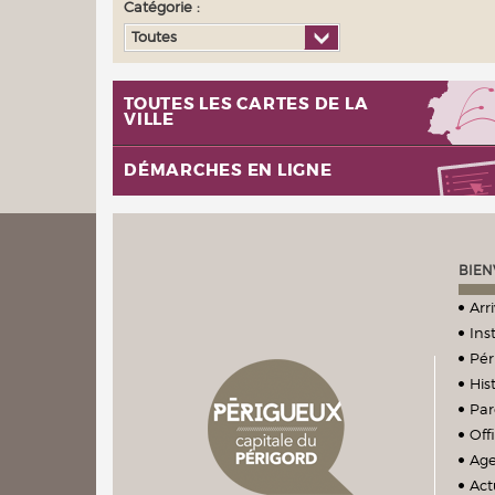
Catégorie :
Toutes
TOUTES LES CARTES DE LA
VILLE
DÉMARCHES EN LIGNE
BIEN
Arr
Ins
Pér
Hist
Par
Off
Ag
Act