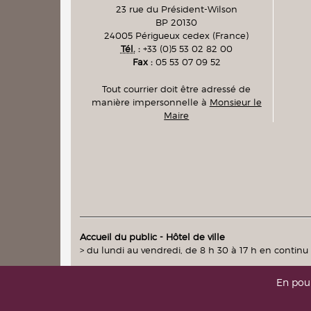
23 rue du Président-Wilson
BP 20130
24005
Périgueux cedex
(France)
Tél.
:
+33 (0)5 53 02 82 00
Fax :
05 53 07 09 52
Tout courrier doit être adressé de
manière impersonnelle à
Monsieur le
Maire
Accueil du public - Hôtel de ville
> du lundi au vendredi, de 8 h 30 à 17 h en continu
En pour
intranet
|
messagerie
(accès réservés)