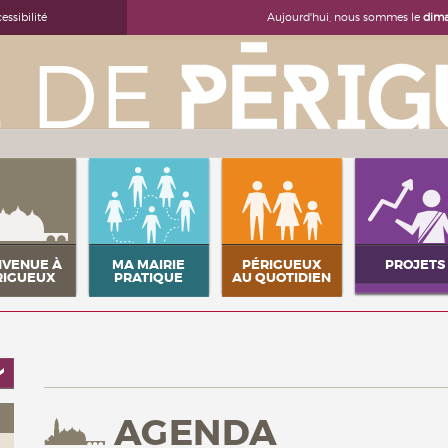
Aujourd'hui, nous sommes le
dima
essibilité
NVENUE À
MA MAIRIE
PÉRIGUEUX
PROJETS
RIGUEUX
PRATIQUE
AU QUOTIDIEN
AGENDA