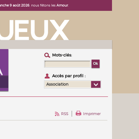
nche 9 août 2026
, nous fêtons les
Amour
.
Mots-clés :
Accès par profil :
Association
RSS
Imprimer