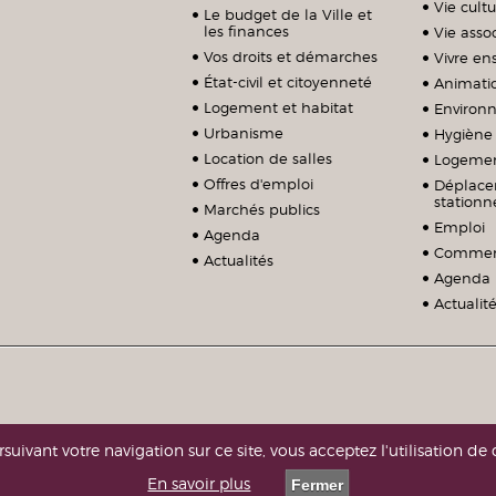
Vie cultu
Le budget de la Ville et
les finances
Vie assoc
Vos droits et démarches
Vivre e
État-civil et citoyenneté
Animati
Logement et habitat
Environ
Urbanisme
Hygiène 
Location de salles
Logeme
Offres d'emploi
Déplace
station
Marchés publics
Emploi
Agenda
Commerc
Actualités
Agenda
Actualit
suivant votre navigation sur ce site, vous acceptez l'utilisation de 
En savoir plus