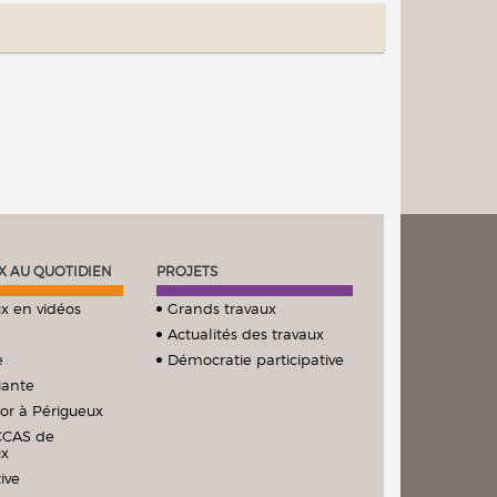
X AU QUOTIDIEN
PROJETS
x en vidéos
Grands travaux
Actualités des travaux
e
Démocratie participative
iante
ior à Périgueux
CCAS de
ux
ive