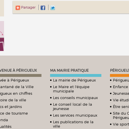
Partager
VENUE À PÉRIGUEUX
MA MAIRIE PRATIQUE
PÉRIGUEU
ivée à Périgueux
La mairie de Périgueux
Périgueu
tantané de la Ville
Le Maire et l'équipe
Enfance
municipale
igueux en chiffres
Jeuness
Les conseils municipaux
oire de la ville
Vie étud
Le conseil local de la
cs et jardins
Être sen
jeunesse
ice de tourisme
Site du 
Les services municipaux
Périgue
enda
Les publications de la
Vie sport
ville
ualités