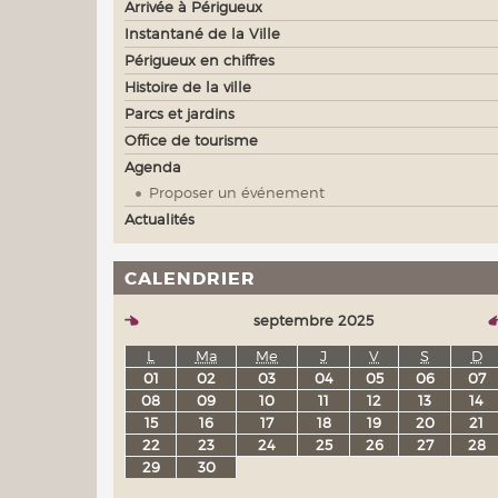
Arrivée à Périgueux
Instantané de la Ville
Périgueux en chiffres
Histoire de la ville
Parcs et jardins
Office de tourisme
Agenda
Proposer un événement
Actualités
CALENDRIER
septembre 2025
L
Ma
Me
J
V
S
D
01
02
03
04
05
06
07
08
09
10
11
12
13
14
15
16
17
18
19
20
21
22
23
24
25
26
27
28
29
30