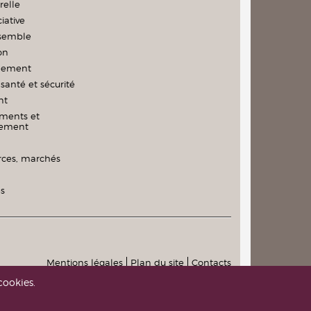
relle
iative
nsemble
on
nement
santé et sécurité
nt
ments et
nement
es, marchés
és
Mentions légales
Plan du site
Contacts
cookies.