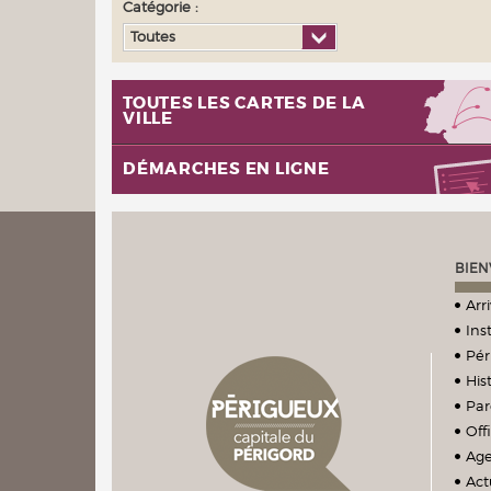
Catégorie :
Toutes
TOUTES LES CARTES DE LA
VILLE
DÉMARCHES EN LIGNE
BIEN
Arr
Ins
Pér
Hist
Par
Off
Ag
Act