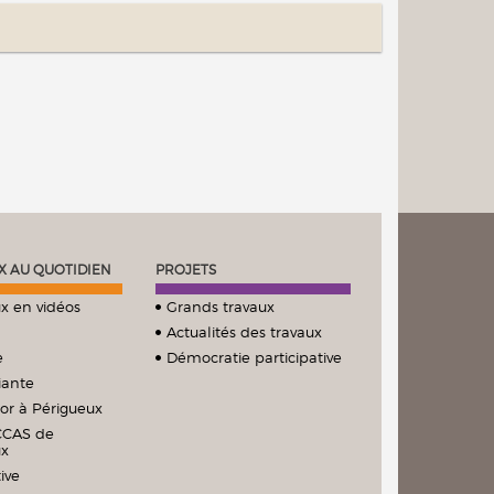
X AU QUOTIDIEN
PROJETS
x en vidéos
Grands travaux
Actualités des travaux
e
Démocratie participative
iante
ior à Périgueux
CCAS de
ux
ive