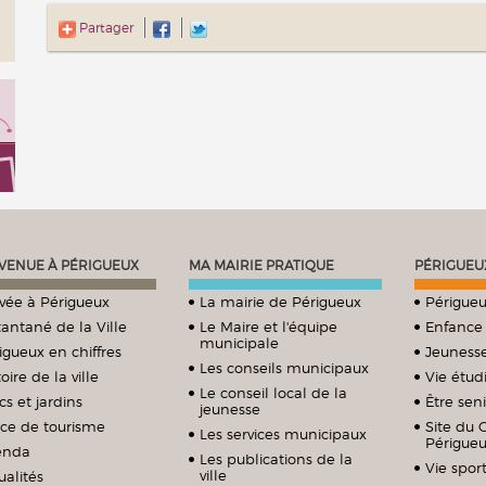
Partager
VENUE À PÉRIGUEUX
MA MAIRIE PRATIQUE
PÉRIGUEU
ivée à Périgueux
La mairie de Périgueux
Périgueu
tantané de la Ville
Le Maire et l'équipe
Enfance
municipale
igueux en chiffres
Jeuness
Les conseils municipaux
oire de la ville
Vie étud
Le conseil local de la
cs et jardins
Être sen
jeunesse
ice de tourisme
Site du 
Les services municipaux
Périgue
enda
Les publications de la
Vie sport
ville
ualités