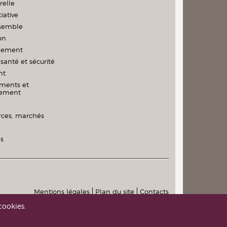
relle
iative
nsemble
on
nement
santé et sécurité
nt
ments et
nement
es, marchés
és
Mentions légales
Plan du site
Contacts
cookies.