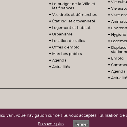
Vie cultu
Le budget de la Ville et
les finances
Vie assoc
Vos droits et démarches
Vivre e
État-civil et citoyenneté
Animati
Logement et habitat
Environ
Urbanisme
Hygiène 
Location de salles
Logeme
Offres d'emploi
Déplace
station
Marchés publics
Emploi
Agenda
Commerc
Actualités
Agenda
Actualit
suivant votre navigation sur ce site, vous acceptez l'utilisation de 
En savoir plus