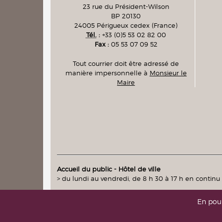
23 rue du Président-Wilson
BP 20130
24005
Périgueux cedex
(France)
Tél.
:
+33 (0)5 53 02 82 00
Fax :
05 53 07 09 52
Tout courrier doit être adressé de
manière impersonnelle à
Monsieur le
Maire
Accueil du public - Hôtel de ville
> du lundi au vendredi, de 8 h 30 à 17 h en continu
En pour
intranet
|
messagerie
(accès réservés)