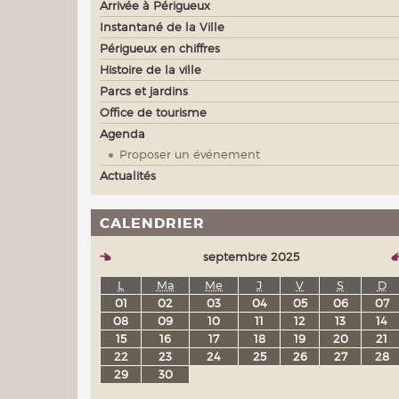
Arrivée à Périgueux
Instantané de la Ville
Périgueux en chiffres
Histoire de la ville
Parcs et jardins
Office de tourisme
Agenda
Proposer un événement
Actualités
CALENDRIER
septembre 2025
L
Ma
Me
J
V
S
D
01
02
03
04
05
06
07
08
09
10
11
12
13
14
15
16
17
18
19
20
21
22
23
24
25
26
27
28
29
30