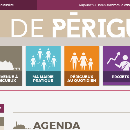
Aujourd'hui, nous sommes le
ven
essibilité
NVENUE À
MA MAIRIE
PÉRIGUEUX
PROJETS
RIGUEUX
PRATIQUE
AU QUOTIDIEN
AGENDA