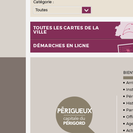
Catégorie :
Toutes
TOUTES LES CARTES DE LA
VILLE
DÉMARCHES EN LIGNE
BIEN
Arr
Ins
Pér
Hist
Par
Off
Ag
Act