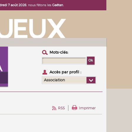
dredi 7 août 2026
, nous fêtons les
Gaétan
.
Mots-clés :
Accès par profil :
Association
RSS
Imprimer