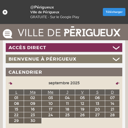
@Périgueux
Ville de Périgueux
Télécharger
GRATUITE - Sur le Google Play
ACCÈS DIRECT
BIENVENUE À PÉRIGUEUX
CALENDRIER
septembre 2025
L
Ma
Me
J
V
S
D
01
02
03
04
05
06
07
08
09
10
11
12
13
14
15
16
17
18
19
20
21
22
23
24
25
26
27
28
29
30