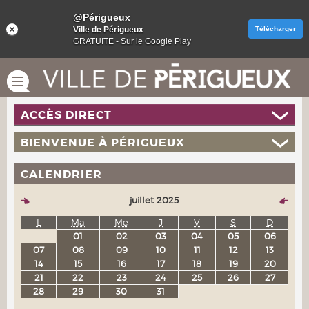
@Périgueux
Ville de Périgueux
Télécharger
GRATUITE - Sur le Google Play
ACCÈS DIRECT
BIENVENUE À PÉRIGUEUX
CALENDRIER
juillet 2025
L
Ma
Me
J
V
S
D
01
02
03
04
05
06
07
08
09
10
11
12
13
14
15
16
17
18
19
20
21
22
23
24
25
26
27
28
29
30
31