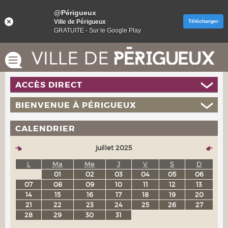
@Périgueux
Ville de Périgueux
Télécharger
GRATUITE - Sur le Google Play
ACCÈS DIRECT
BIENVENUE À PÉRIGUEUX
CALENDRIER
juillet 2025
L
Ma
Me
J
V
S
D
01
02
03
04
05
06
07
08
09
10
11
12
13
14
15
16
17
18
19
20
21
22
23
24
25
26
27
28
29
30
31