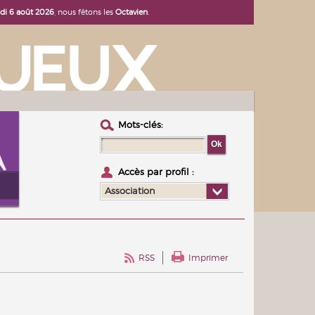
udi 6 août 2026
, nous fêtons les
Octavien
.
Mots-clés :
Accès par profil :
Association
RSS
Imprimer