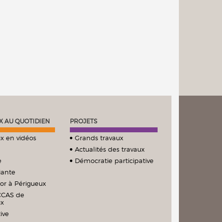
X AU QUOTIDIEN
PROJETS
x en vidéos
Grands travaux
Actualités des travaux
e
Démocratie participative
iante
ior à Périgueux
CCAS de
ux
ive