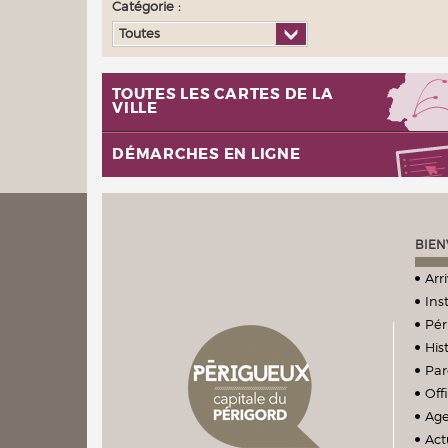
Catégorie :
Toutes
TOUTES LES CARTES DE LA
VILLE
DÉMARCHES EN LIGNE
BIEN
Arr
Ins
Pér
Hist
Par
Off
Ag
Act