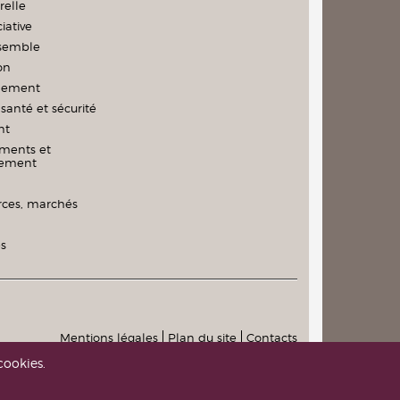
relle
iative
nsemble
on
nement
santé et sécurité
nt
ments et
nement
es, marchés
és
Mentions légales
Plan du site
Contacts
cookies.