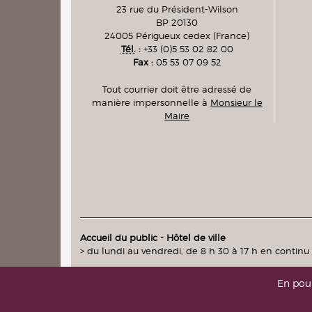
23 rue du Président-Wilson
BP 20130
24005
Périgueux cedex
(France)
Tél.
:
+33 (0)5 53 02 82 00
Fax :
05 53 07 09 52
Tout courrier doit être adressé de
manière impersonnelle à
Monsieur le
Maire
Accueil du public - Hôtel de ville
> du lundi au vendredi, de 8 h 30 à 17 h en continu
En pour
intranet
|
messagerie
(accès réservés)