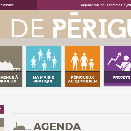
Aujourd'hui, nous sommes le
je
essibilité
NVENUE À
MA MAIRIE
PÉRIGUEUX
PROJETS
RIGUEUX
PRATIQUE
AU QUOTIDIEN
AGENDA