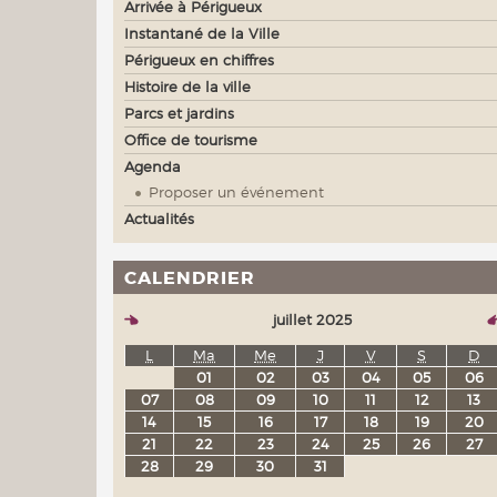
Arrivée à Périgueux
Instantané de la Ville
Périgueux en chiffres
Histoire de la ville
Parcs et jardins
Office de tourisme
Agenda
Proposer un événement
Actualités
CALENDRIER
juillet 2025
L
Ma
Me
J
V
S
D
01
02
03
04
05
06
07
08
09
10
11
12
13
14
15
16
17
18
19
20
21
22
23
24
25
26
27
28
29
30
31