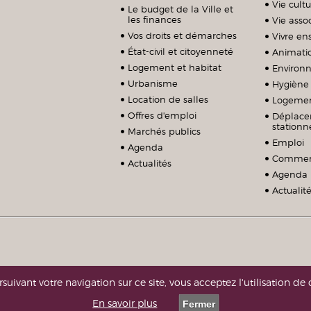
Vie cultu
Le budget de la Ville et
les finances
Vie assoc
Vos droits et démarches
Vivre e
État-civil et citoyenneté
Animati
Logement et habitat
Environ
Urbanisme
Hygiène 
Location de salles
Logeme
Offres d'emploi
Déplace
station
Marchés publics
Emploi
Agenda
Commerc
Actualités
Agenda
Actualit
suivant votre navigation sur ce site, vous acceptez l'utilisation de 
En savoir plus