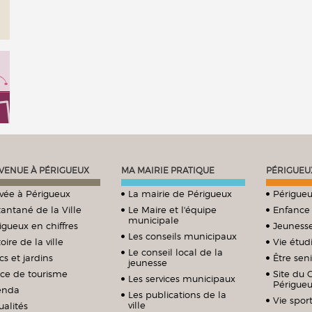
VENUE À PÉRIGUEUX
MA MAIRIE PRATIQUE
PÉRIGUEU
ivée à Périgueux
La mairie de Périgueux
Périgueu
tantané de la Ville
Le Maire et l'équipe
Enfance
municipale
igueux en chiffres
Jeuness
Les conseils municipaux
oire de la ville
Vie étud
Le conseil local de la
cs et jardins
Être sen
jeunesse
ice de tourisme
Site du 
Les services municipaux
Périgue
enda
Les publications de la
Vie sport
ville
ualités