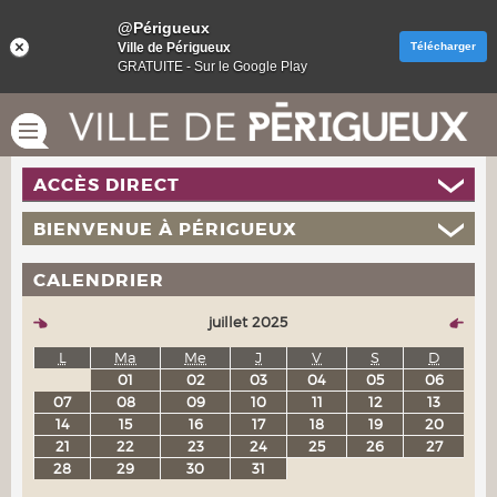
@Périgueux
Ville de Périgueux
Télécharger
GRATUITE - Sur le Google Play
ACCÈS DIRECT
BIENVENUE À PÉRIGUEUX
CALENDRIER
juillet 2025
L
Ma
Me
J
V
S
D
01
02
03
04
05
06
07
08
09
10
11
12
13
14
15
16
17
18
19
20
21
22
23
24
25
26
27
28
29
30
31