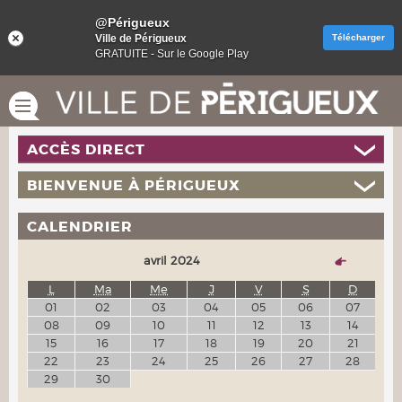
@Périgueux
Ville de Périgueux
Télécharger
GRATUITE - Sur le Google Play
ACCÈS DIRECT
BIENVENUE À PÉRIGUEUX
CALENDRIER
avril 2024
L
Ma
Me
J
V
S
D
01
02
03
04
05
06
07
08
09
10
11
12
13
14
15
16
17
18
19
20
21
22
23
24
25
26
27
28
29
30