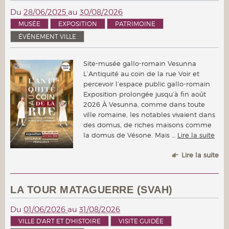
Du
28/06/2025
au
30/08/2026
MUSÉE
EXPOSITION
PATRIMOINE
ÉVÉNEMENT VILLE
Site-musée gallo-romain Vesunna
L’Antiquité au coin de la rue Voir et
percevoir l’espace public gallo-romain
Exposition prolongée jusqu’à fin août
2026 À Vesunna, comme dans toute
ville romaine, les notables vivaient dans
des domus, de riches maisons comme
la domus de Vésone. Mais …
Lire la suite
Lire la suite
LA TOUR MATAGUERRE (SVAH)
Du
01/06/2026
au
31/08/2026
VILLE D'ART ET D'HISTOIRE
VISITE GUIDÉE