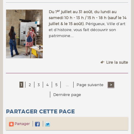
er
Du 1
juillet au 31 août, du lundi au
samedi 10 h - 13 h / 15 h - 18 h (sauf le 14
juillet & le 15 août).
Périgueux, Ville d’art
et d’histoire, vous fait découvrir son
patrimoine....
Lire la suite
1
2
3
4
5
...
Page suivante
Dernière page
PARTAGER CETTE PAGE
Partager