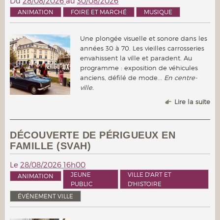
Du
28/08/2026
au
30/08/2026
ANIMATION
FOIRE ET MARCHÉ
MUSIQUE
Une plongée visuelle et sonore dans les
années 30 à 70. Les vieilles carrosseries
envahissent la ville et paradent. Au
programme : exposition de véhicules
anciens, défilé de mode...
En centre-
ville.
Lire la suite
DÉCOUVERTE DE PÉRIGUEUX EN
FAMILLE (SVAH)
Le
28/08/2026 16h00
JEUNE
VILLE D'ART ET
ANIMATION
PUBLIC
D'HISTOIRE
ÉVÉNEMENT VILLE