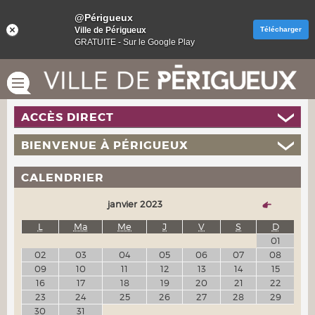
@Périgueux
Ville de Périgueux
Télécharger
GRATUITE - Sur le Google Play
ACCÈS DIRECT
BIENVENUE À PÉRIGUEUX
CALENDRIER
janvier 2023
L
Ma
Me
J
V
S
D
01
02
03
04
05
06
07
08
09
10
11
12
13
14
15
16
17
18
19
20
21
22
23
24
25
26
27
28
29
30
31